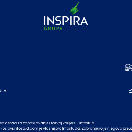
o centra za zapošljavanje i razvoj karijere - Infostud.
Poslovi.infostud.com
je vlasništvo
Infostuda
. Zabranjeno je njegovo preu