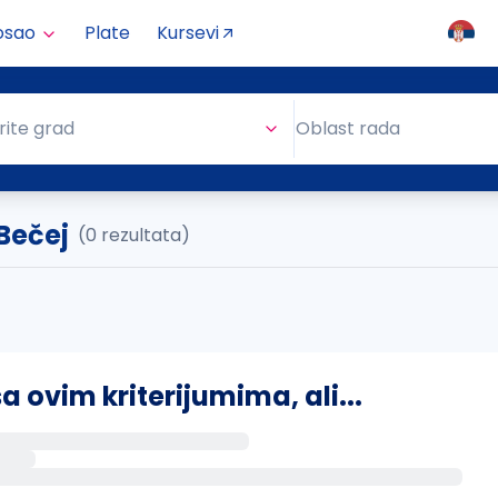
osao
Plate
Kursevi
Oblast rada
rite grad
Oblast rada
 Bečej
(0 rezultata)
ovim kriterijumima, ali...
s putem email-a kada se pojave novi poslovi.