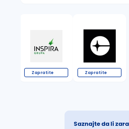
Sačuvajte pretragu
Takođe možete da:
proverite pravopisne greške (koristite č, ć,
povećajte radijus za odabrani grad
promenite odabrane filtere pretrage
Zapratite
Zapratite
Saznajte da li zara