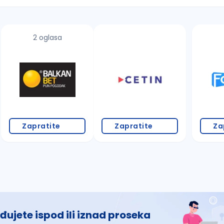
2 oglasa
 š, đ, ž, dž)
Zapratite
Zapratite
Za
đujete ispod ili iznad proseka