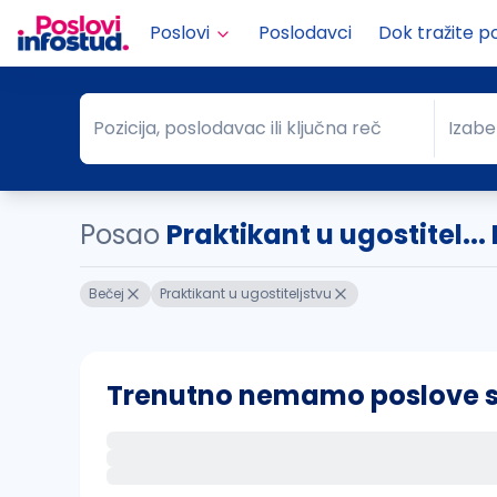
Poslovi
Poslodavci
Dok tražite p
Pozicija, poslodavac ili ključna reč
Izabe
Pozicija, poslodavac ili ključna reč
Grad
Posao
Praktikant u ugostitel...
Bečej
Praktikant u ugostiteljstvu
Trenutno nemamo poslove sa 
Ako sačuvate ovu pretragu, obavestićemo va