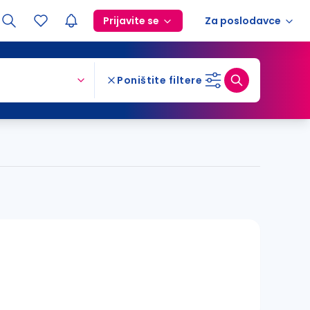
Prijavite se
Za poslodavce
Poništite filtere