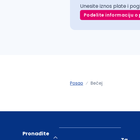
Unesite iznos plate i pog
Podelite informaciju o 
Posao
Bečej
Pronađite
Za