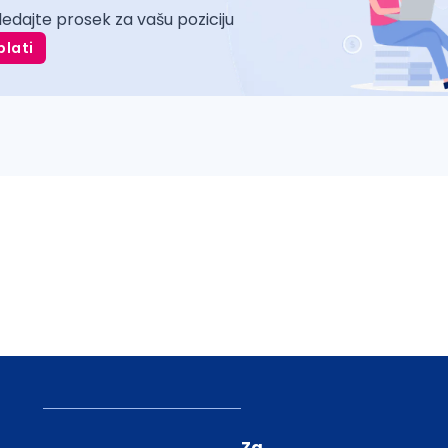
ledajte prosek za vašu poziciju
plati
Za