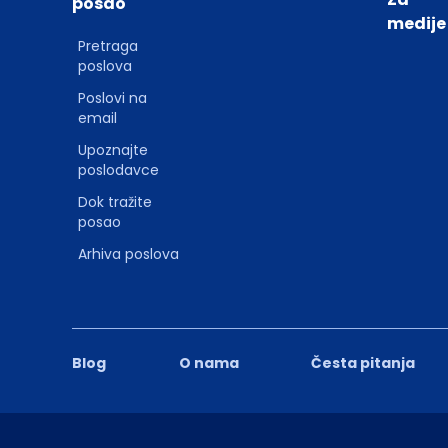
posao
medije
Pretraga
poslova
Poslovi na
email
Upoznajte
poslodavce
Dok tražite
posao
Arhiva poslova
Blog
O nama
Česta pitanja