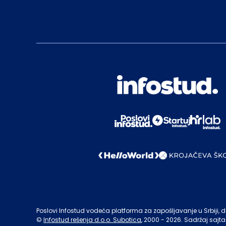
Poslovi Infostud vodeća platforma za zapošljavanje u Srbiji, de
©
Infostud rešenja d.o.o. Subotica
, 2000 -
2026
. Sadržaj sajta