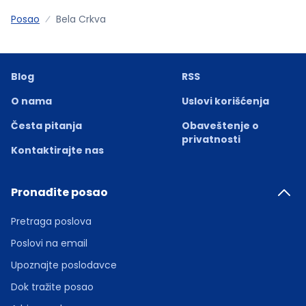
Posao
Bela Crkva
Blog
RSS
O nama
Uslovi korišćenja
Česta pitanja
Obaveštenje o
privatnosti
Kontaktirajte nas
Pronađite posao
Pretraga poslova
Poslovi na email
Upoznajte poslodavce
Dok tražite posao