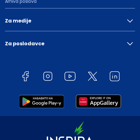
Arhiva poslova
Za medije
Za poslodavce