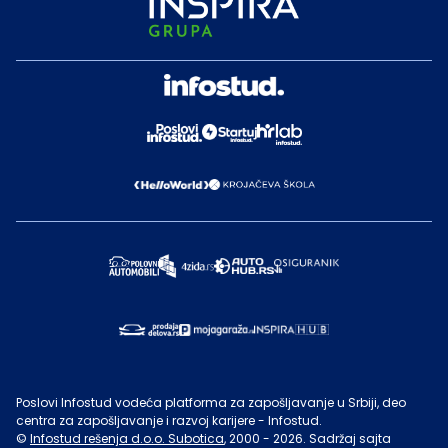
Poslovi Infostud vodeća platforma za zapošljavanje u Srbiji, deo
centra za zapošljavanje i razvoj karijere - Infostud.
©
Infostud rešenja d.o.o. Subotica
, 2000 -
2026
. Sadržaj sajta