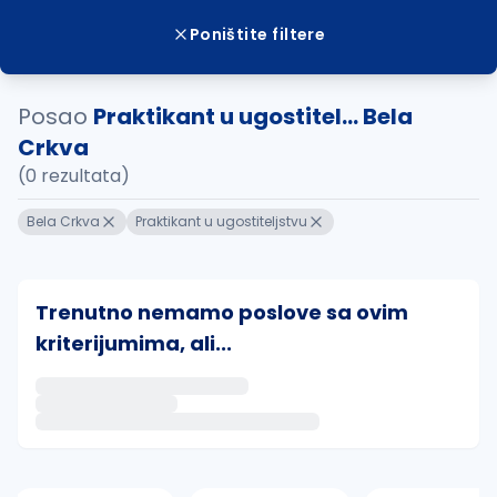
Poništite filtere
Posao
Praktikant u ugostitel... Bela
Crkva
(0 rezultata)
Bela Crkva
Praktikant u ugostiteljstvu
Trenutno nemamo poslove sa ovim
kriterijumima, ali...
Ako sačuvate ovu pretragu, obavestićemo vas putem 