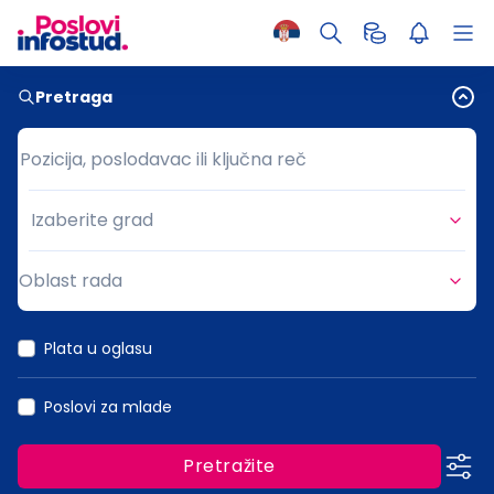
Pretraga
Pozicija, poslodavac ili ključna reč
Pozicija, poslodavac ili ključna reč
Izaberite grad
Grad
Oblast rada
Oblast rada
Plata u oglasu
Poslovi za mlade
Pretražite