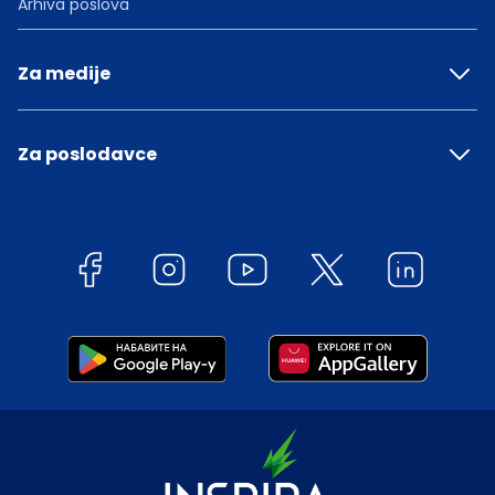
Arhiva poslova
Za medije
Za poslodavce