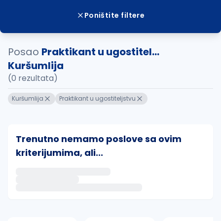
Poništite filtere
Posao
Praktikant u ugostitel...
Kuršumlija
(0 rezultata)
Kuršumlija
Praktikant u ugostiteljstvu
Trenutno nemamo poslove sa ovim
kriterijumima, ali...
Ako sačuvate ovu pretragu, obavestićemo vas putem 