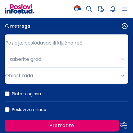
Pretraga
Pozicija, poslodavac ili ključna reč
Pozicija, poslodavac ili ključna reč
Izaberite grad
Grad
Oblast rada
Oblast rada
Plata u oglasu
Poslovi za mlade
Pretražite