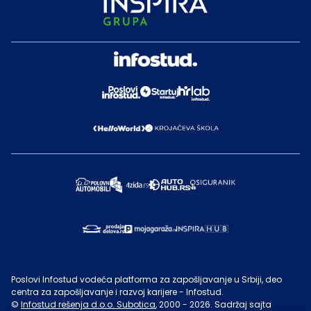
Poslovi Infostud vodeća platforma za zapošljavanje u Srbiji, deo
centra za zapošljavanje i razvoj karijere - Infostud.
©
Infostud rešenja d.o.o. Subotica
, 2000 -
2026
. Sadržaj sajta