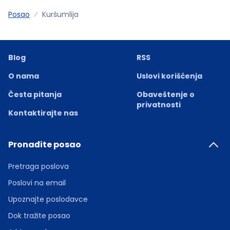
Posao
Kuršumlija
Blog
RSS
O nama
Uslovi korišćenja
Česta pitanja
Obaveštenje o
privatnosti
Kontaktirajte nas
Pronađite posao
Pretraga poslova
Poslovi na email
Upoznajte poslodavce
Dok tražite posao