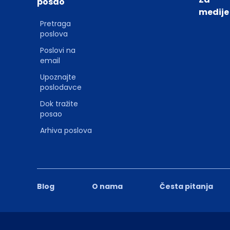
posao
medije
Pretraga
poslova
Poslovi na
email
Upoznajte
poslodavce
Dok tražite
posao
Arhiva poslova
Blog
O nama
Česta pitanja