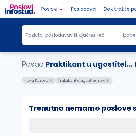
Poslovi
Poslodavci
Dok tražite p
Pozicija, poslodavac ili ključna reč
Izabe
Pozicija, poslodavac ili ključna reč
Grad
Posao
Praktikant u ugostitel..
Nova Pazova
Praktikant u ugostiteljstvu
Trenutno nemamo poslove sa 
Ako sačuvate ovu pretragu, obavestićemo va