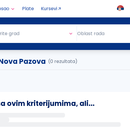
osao
Plate
Kursevi
Oblast rada
rite grad
Oblast rada
. Nova Pazova
(0 rezultata)
ovim kriterijumima, ali...
s putem email-a kada se pojave novi poslovi.