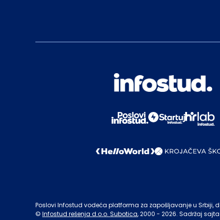
Poslovi Infostud vodeća platforma za zapošljavanje u Srbiji, de
©
Infostud rešenja d.o.o. Subotica
, 2000 -
2026
. Sadržaj sajta