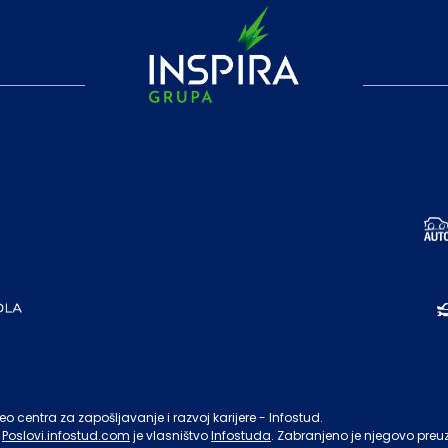
o centra za zapošljavanje i razvoj karijere - Infostud.
Poslovi.infostud.com
je vlasništvo
Infostuda
. Zabranjeno je njegovo preu