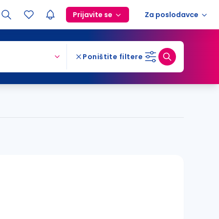
Prijavite se
Za poslodavce
Poništite filtere