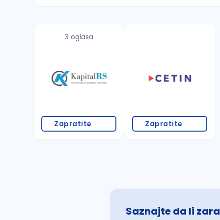
Sačuvajte pretragu
3 oglasa
Takođe možete da:
proverite pravopisne greške (koristite č, ć,
povećajte radijus za odabrani grad
promenite odabrane filtere pretrage
Zapratite
Zapratite
Saznajte da li zara