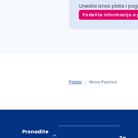
Unesite iznos plate i pog
Podelite informaciju o 
Posao
Nova Pazova
Pronađite
Za