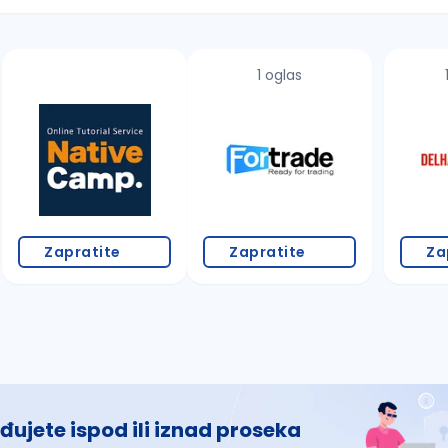
1 oglas
 š, đ, ž, dž)
Zapratite
Zapratite
Za
đujete ispod ili iznad proseka