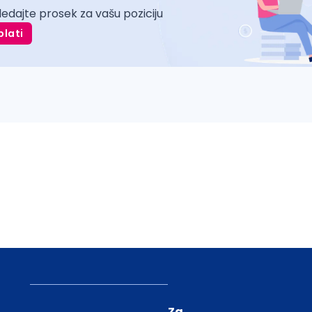
ledajte prosek za vašu poziciju
plati
Za