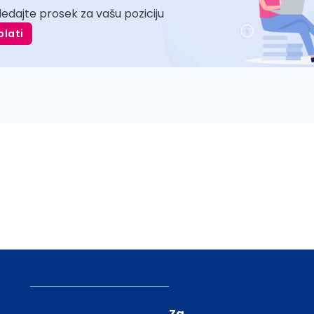
ledajte prosek za vašu poziciju
plati
Za