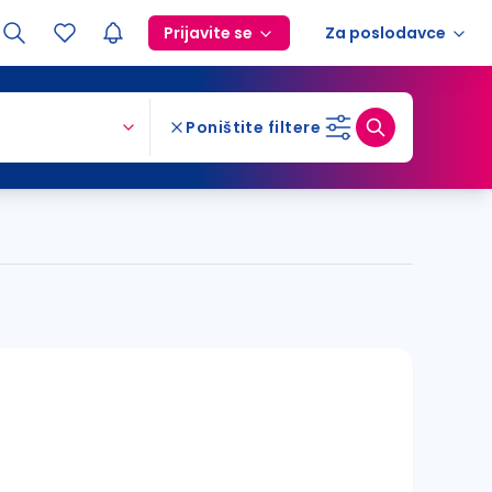
Prijavite se
Za poslodavce
Poništite filtere