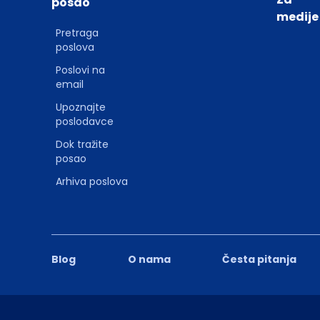
posao
medije
Pretraga
poslova
Poslovi na
email
Upoznajte
poslodavce
Dok tražite
posao
Arhiva poslova
Blog
O nama
Česta pitanja