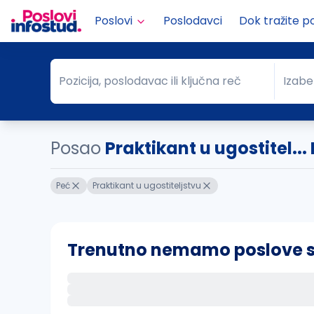
Poslovi
Poslodavci
Dok tražite p
Pozicija, poslodavac ili ključna reč
Izabe
Pozicija, poslodavac ili ključna reč
Grad
Posao
Praktikant u ugostitel...
Peć
Praktikant u ugostiteljstvu
Trenutno nemamo poslove sa 
Ako sačuvate ovu pretragu, obavestićemo va