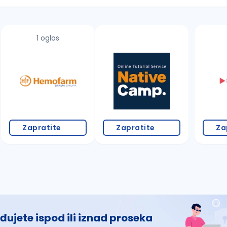
1 oglas
 š, đ, ž, dž)
Zapratite
Zapratite
Za
đujete ispod ili iznad proseka