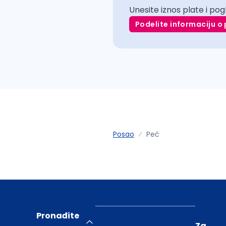
Unesite iznos plate i pog
Podelite informaciju o 
Posao
Peć
Pronađite
Za