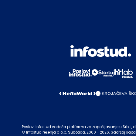
Poslovi Infostud vodeća platforma za zapošljavanje u Srbiji, de
©
Infostud rešenja d.o.o. Subotica
, 2000 -
2026
. Sadržaj sajta