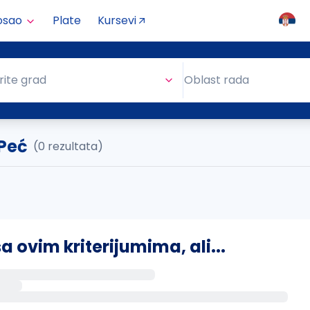
osao
Plate
Kursevi
Oblast rada
rite grad
Oblast rada
 Peć
(0 rezultata)
ovim kriterijumima, ali...
s putem email-a kada se pojave novi poslovi.