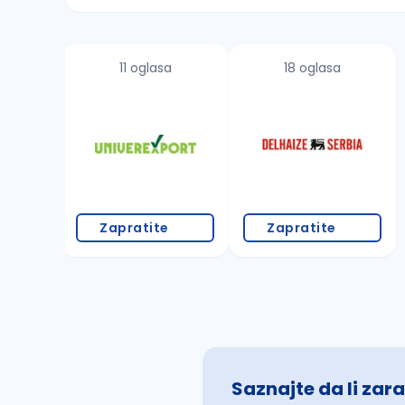
Sačuvajte pretragu
11 oglasa
18 oglasa
Takođe možete da:
proverite pravopisne greške (koristite č, ć,
povećajte radijus za odabrani grad
promenite odabrane filtere pretrage
Zapratite
Zapratite
Saznajte da li zara