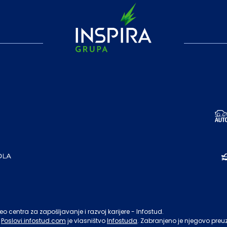
o centra za zapošljavanje i razvoj karijere - Infostud.
Poslovi.infostud.com
je vlasništvo
Infostuda
. Zabranjeno je njegovo preu