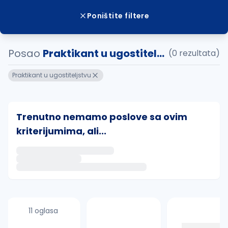
Poništite filtere
Posao
Praktikant u ugostitel...
(0 rezultata)
Praktikant u ugostiteljstvu
Trenutno nemamo poslove sa ovim
kriterijumima, ali...
Ako sačuvate ovu pretragu, obavestićemo vas putem 
uvajte pretragu
11 oglasa