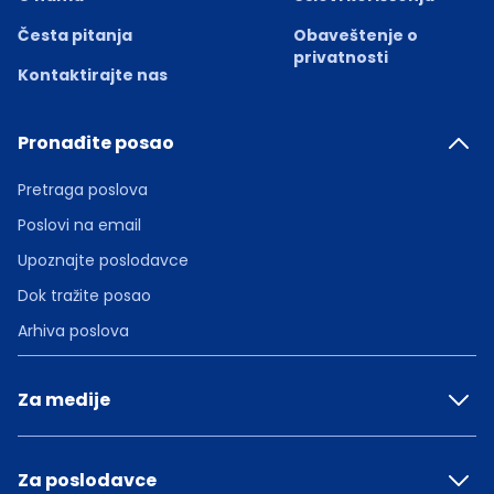
Česta pitanja
Obaveštenje o
privatnosti
Kontaktirajte nas
Pronađite posao
Pretraga poslova
Poslovi na email
Upoznajte poslodavce
Dok tražite posao
Arhiva poslova
Za medije
Za poslodavce