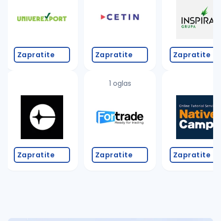
Takođe možete da:
proverite pravopisne greške (koristite č, ć, š, đ, ž,
povećajte radijus za odabrani grad
promenite odabrane filtere pretrage
Zapratite
Zapratite
Zapratite
1 oglas
Zapratite
Zapratite
Zapratite