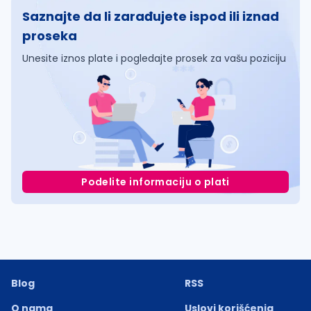
Saznajte da li zarađujete ispod ili iznad
proseka
Unesite iznos plate i pogledajte prosek za vašu poziciju
Podelite informaciju o plati
Blog
RSS
O nama
Uslovi korišćenja