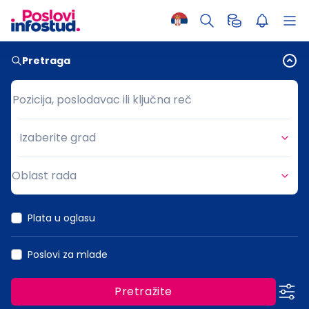
Pretraga
Pozicija, poslodavac ili ključna reč
Pozicija, poslodavac ili ključna reč
Izaberite grad
Grad
Oblast rada
Oblast rada
Plata u oglasu
Poslovi za mlade
Pretražite