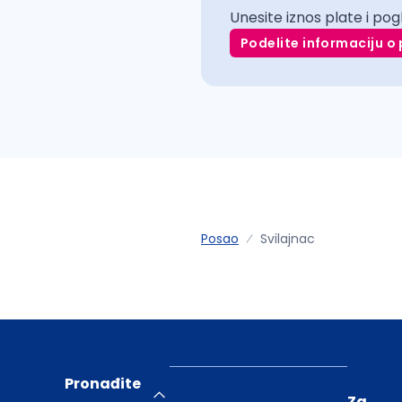
Unesite iznos plate i pog
Podelite informaciju o 
Posao
Svilajnac
Pronađite
Za