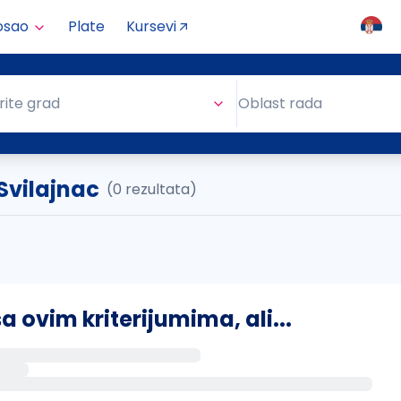
osao
Plate
Kursevi
Oblast rada
rite grad
Oblast rada
 Svilajnac
(0 rezultata)
ovim kriterijumima, ali...
s putem email-a kada se pojave novi poslovi.