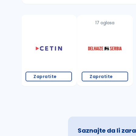
Sačuvajte pretragu
17 oglasa
Takođe možete da:
proverite pravopisne greške (koristite č, ć,
povećajte radijus za odabrani grad
promenite odabrane filtere pretrage
Zapratite
Zapratite
Saznajte da li zara