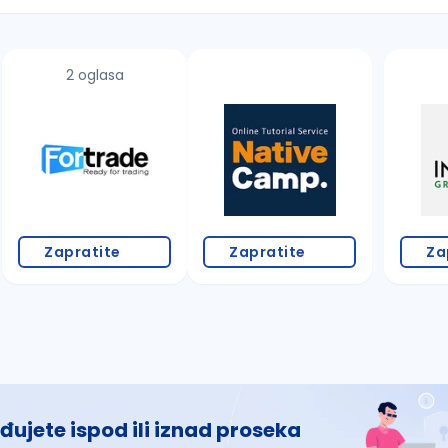
2 oglasa
 š, đ, ž, dž)
Zapratite
Zapratite
Za
đujete ispod ili iznad proseka