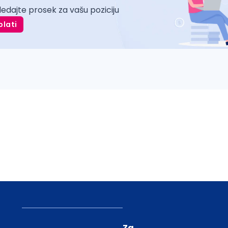
ledajte prosek za vašu poziciju
plati
Za