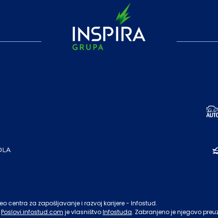
o centra za zapošljavanje i razvoj karijere - Infostud.
Poslovi.infostud.com
je vlasništvo
Infostuda
. Zabranjeno je njegovo preu