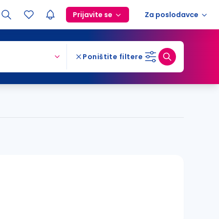
Prijavite se
Za poslodavce
Poništite filtere