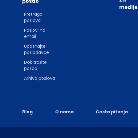
posao
medije
Pretraga
poslova
Poslovi na
email
Upoznajte
poslodavce
Dok tražite
posao
Arhiva poslova
Blog
O nama
Česta pitanja