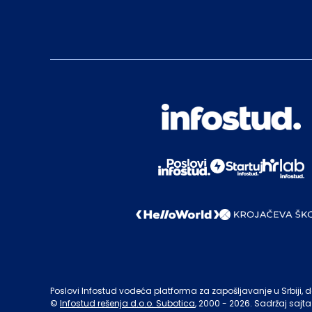
Poslovi Infostud vodeća platforma za zapošljavanje u Srbiji, de
©
Infostud rešenja d.o.o. Subotica
, 2000 -
2026
. Sadržaj sajta