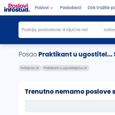
Poslovi
Poslodavci
Dok tražite p
Pozicija, poslodavac ili ključna reč
Izabe
Pozicija, poslodavac ili ključna reč
Grad
Posao
Praktikant u ugostitel...
Svilajnac
Praktikant u ugostiteljstvu
Trenutno nemamo poslove sa 
Ako sačuvate ovu pretragu, obavestićemo va