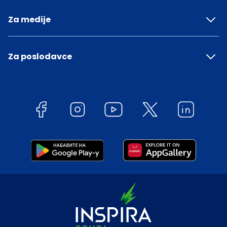
Za medije
Za poslodavce