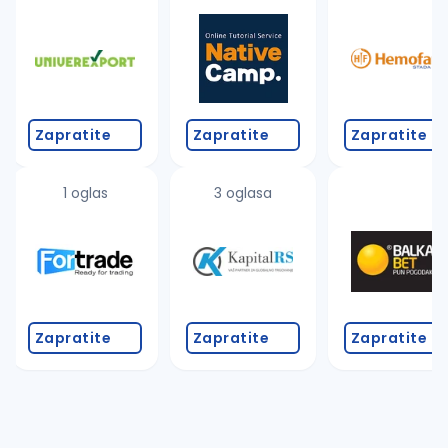
Takođe možete da:
proverite pravopisne greške (koristite č, ć, š, đ, ž,
povećajte radijus za odabrani grad
promenite odabrane filtere pretrage
Zapratite
Zapratite
Zapratite
1 oglas
3 oglasa
Zapratite
Zapratite
Zapratite