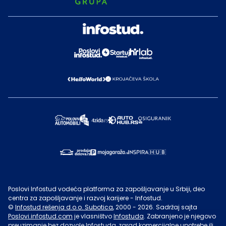
Poslovi Infostud vodeća platforma za zapošljavanje u Srbiji, deo
centra za zapošljavanje i razvoj karijere - Infostud.
©
Infostud rešenja d.o.o. Subotica
, 2000 -
2026
. Sadržaj sajta
Poslovi.infostud.com
je vlasništvo
Infostuda
. Zabranjeno je njegovo
preuzimanje bez dozvole
Infostuda
, zarad komercijalne upotrebe ili