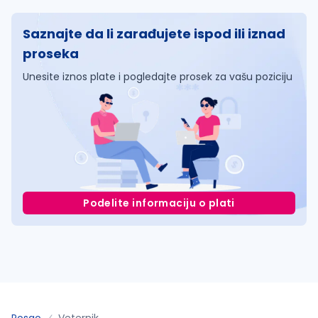
Saznajte da li zarađujete ispod ili iznad
proseka
Unesite iznos plate i pogledajte prosek za vašu poziciju
Podelite informaciju o plati
Posao
Veternik