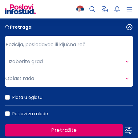
Pretraga
Pozicija, poslodavac ili ključna reč
Pozicija, poslodavac ili ključna reč
Izaberite grad
Grad
Oblast rada
Oblast rada
Plata u oglasu
Poslovi za mlade
Pretražite