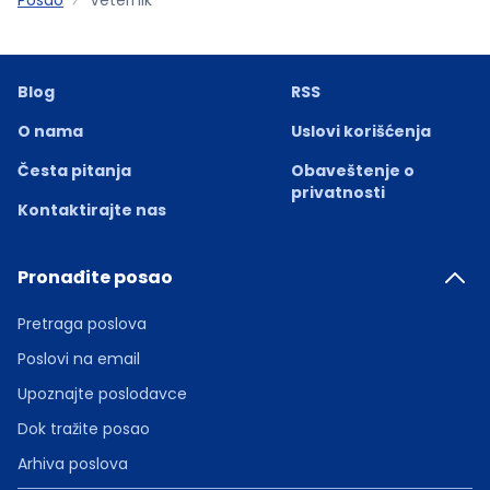
Blog
RSS
O nama
Uslovi korišćenja
Česta pitanja
Obaveštenje o
privatnosti
Kontaktirajte nas
Pronađite posao
Pretraga poslova
Poslovi na email
Upoznajte poslodavce
Dok tražite posao
Arhiva poslova