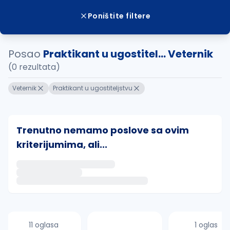
Poništite filtere
Posao
Praktikant u ugostitel... Veternik
(0 rezultata)
Veternik
Praktikant u ugostiteljstvu
Trenutno nemamo poslove sa ovim
kriterijumima, ali...
Ako sačuvate ovu pretragu, obavestićemo vas putem 
uvajte pretragu
11 oglasa
1 oglas