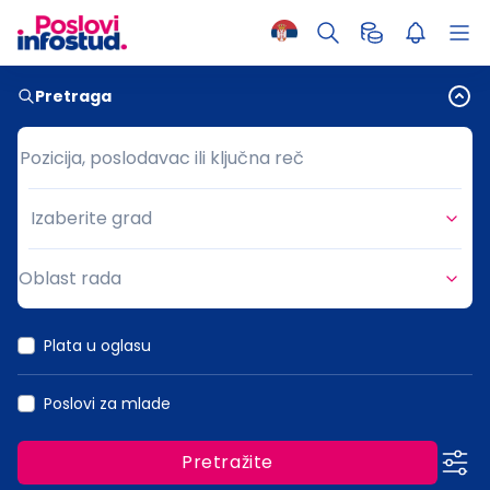
Pretraga
Pozicija, poslodavac ili ključna reč
Pozicija, poslodavac ili ključna reč
Izaberite grad
Grad
Oblast rada
Oblast rada
Plata u oglasu
Poslovi za mlade
Pretražite