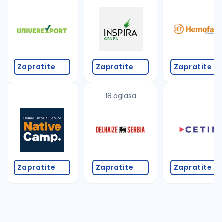
Takođe možete da:
proverite pravopisne greške (koristite č, ć, š, đ, ž,
povećajte radijus za odabrani grad
promenite odabrane filtere pretrage
Zapratite
Zapratite
Zapratite
18 oglasa
Zapratite
Zapratite
Zapratite