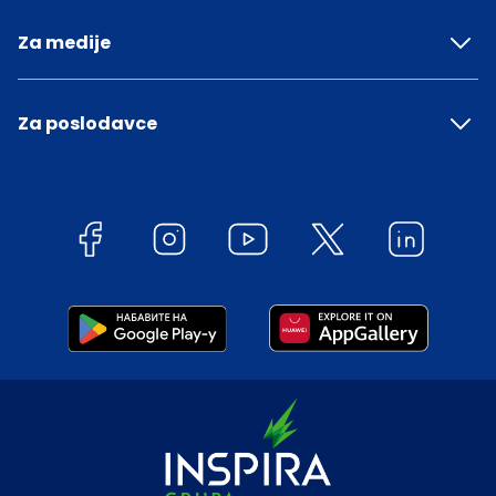
Za medije
Za poslodavce