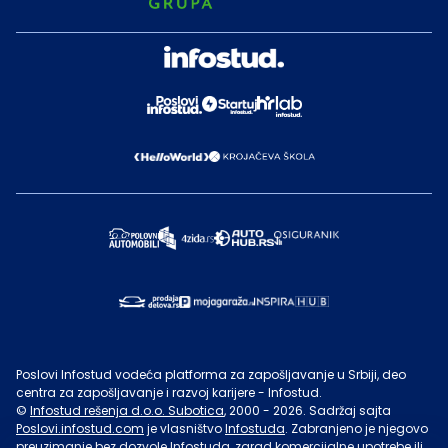
Poslovi Infostud vodeća platforma za zapošljavanje u Srbiji, deo
centra za zapošljavanje i razvoj karijere - Infostud.
©
Infostud rešenja d.o.o. Subotica
, 2000 -
2026
. Sadržaj sajta
Poslovi.infostud.com
je vlasništvo
Infostuda
. Zabranjeno je njegovo
preuzimanje bez dozvole
Infostuda
, zarad komercijalne upotrebe ili