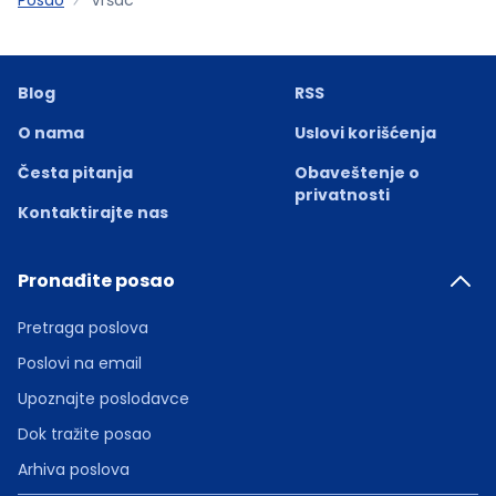
Blog
RSS
O nama
Uslovi korišćenja
Česta pitanja
Obaveštenje o
privatnosti
Kontaktirajte nas
Pronađite posao
Pretraga poslova
Poslovi na email
Upoznajte poslodavce
Dok tražite posao
Arhiva poslova