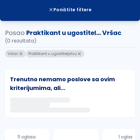
Poništite filtere
Posao
Praktikant u ugostitel... Vršac
(0 rezultata)
Vršac
Praktikant u ugostiteljstvu
Trenutno nemamo poslove sa ovim
kriterijumima, ali...
Ako sačuvate ovu pretragu, obavestićemo vas putem 
uvajte pretragu
11 oglasa
1 oglas