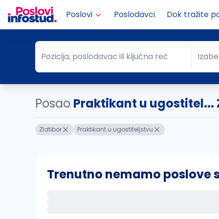
Poslovi
Poslodavci
Dok tražite p
Pozicija, poslodavac ili ključna reč
Izabe
Pozicija, poslodavac ili ključna reč
Grad
Posao
Praktikant u ugostitel...
Zlatibor
Praktikant u ugostiteljstvu
Trenutno nemamo poslove sa 
Ako sačuvate ovu pretragu, obavestićemo va