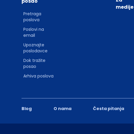
posao
medije
Pretraga
poslova
Poslovi na
email
Upoznajte
poslodavce
Dok tražite
posao
Arhiva poslova
Blog
O nama
Česta pitanja