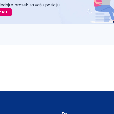
ledajte prosek za vašu poziciju
plati
Za