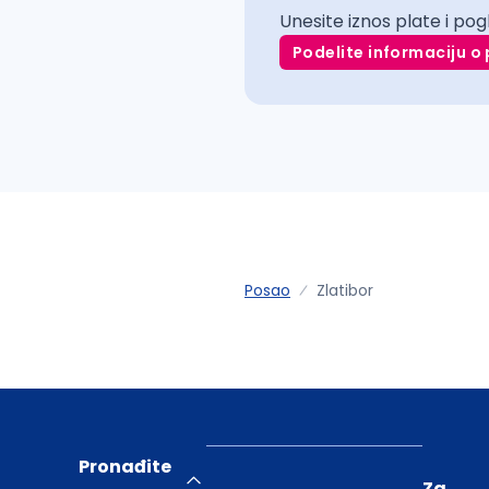
Unesite iznos plate i pog
Podelite informaciju o 
Posao
Zlatibor
Pronađite
Za