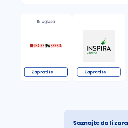
Sačuvajte pretragu
18 oglasa
Takođe možete da:
proverite pravopisne greške (koristite č, ć,
povećajte radijus za odabrani grad
promenite odabrane filtere pretrage
Zapratite
Zapratite
Saznajte da li zara