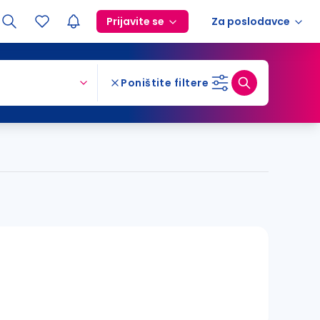
Prijavite se
Za poslodavce
Poništite filtere