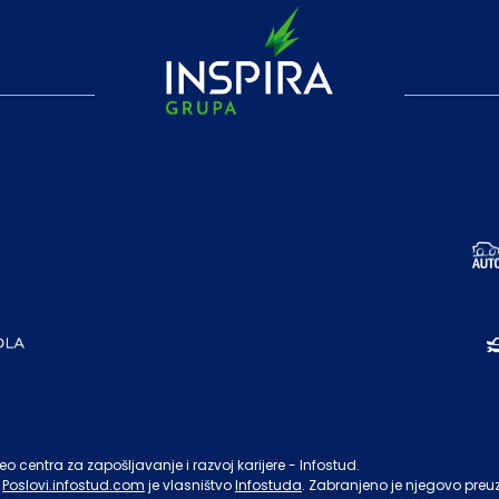
o centra za zapošljavanje i razvoj karijere - Infostud.
Poslovi.infostud.com
je vlasništvo
Infostuda
. Zabranjeno je njegovo preu