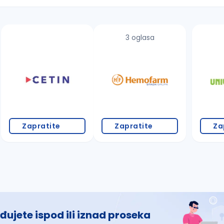
3 oglasa
 š, đ, ž, dž)
Zapratite
Zapratite
Za
đujete ispod ili iznad proseka