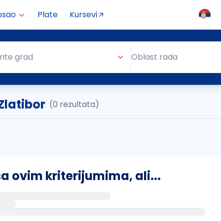
osao
Plate
Kursevi
Oblast rada
rite grad
Oblast rada
 Zlatibor
(0 rezultata)
ovim kriterijumima, ali...
s putem email-a kada se pojave novi poslovi.