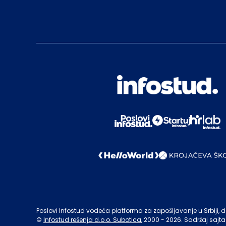
Poslovi Infostud vodeća platforma za zapošljavanje u Srbiji, de
©
Infostud rešenja d.o.o. Subotica
, 2000 -
2026
. Sadržaj sajta