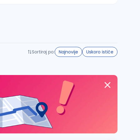
Sortiraj po:
Najnovije
Uskoro ističe