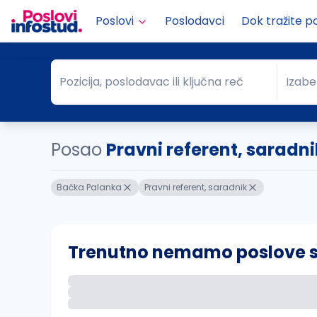
Poslovi
Poslodavci
Dok tražite p
Pozicija, poslodavac ili ključna reč
Izabe
Pozicija, poslodavac ili ključna reč
Grad
Posao
Pravni referent, saradn
Bačka Palanka
Pravni referent, saradnik
Trenutno nemamo poslove sa 
Ako sačuvate ovu pretragu, obavestićemo va