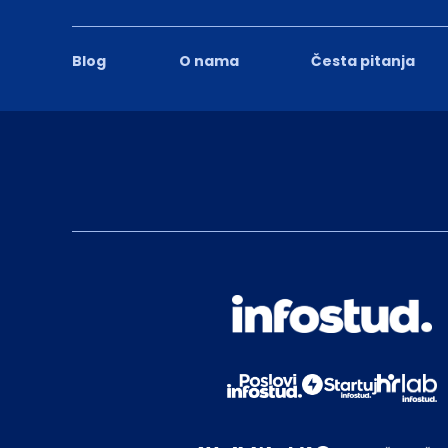
Blog
O nama
Česta pitanja