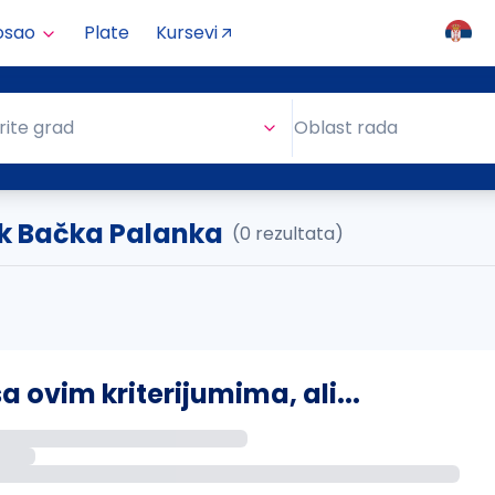
osao
Plate
Kursevi
Oblast rada
rite grad
Oblast rada
ik Bačka Palanka
(0 rezultata)
ovim kriterijumima, ali...
s putem email-a kada se pojave novi poslovi.