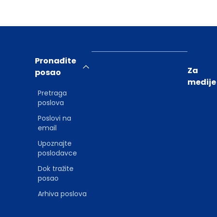
Pronađite
Za
posao
medije
Pretraga
poslova
Poslovi na
email
Upoznajte
poslodavce
Dok tražite
posao
Arhiva poslova