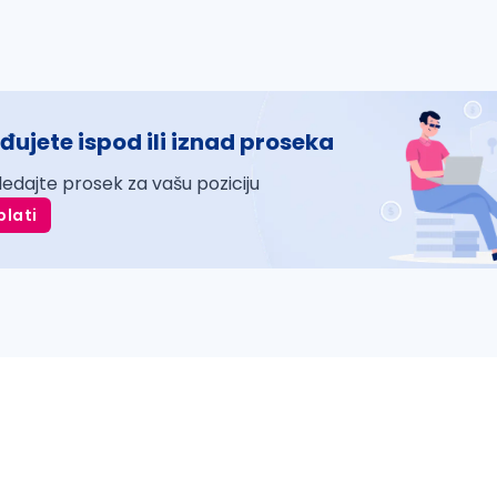
đujete ispod ili iznad proseka
ledajte prosek za vašu poziciju
plati