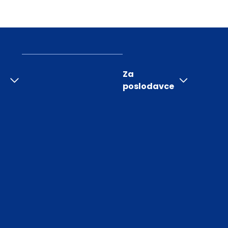
Za
poslodavce