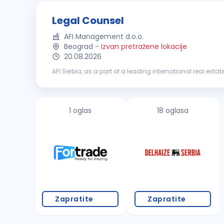
Legal Counsel
AFI Management d.o.o.
Beograd
-
Izvan pretražene lokacije
20.08.2026
AFI Serbia, as a part of a leading international real esta
Garden, Skyline and AFI City Zmaj. AFI Serbia built approx
1 oglas
18 oglasa
Zapratite
Zapratite