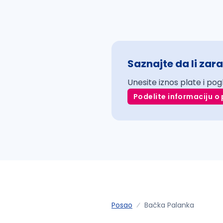
Saznajte da li zara
Unesite iznos plate i pog
Podelite informaciju o 
Posao
Bačka Palanka