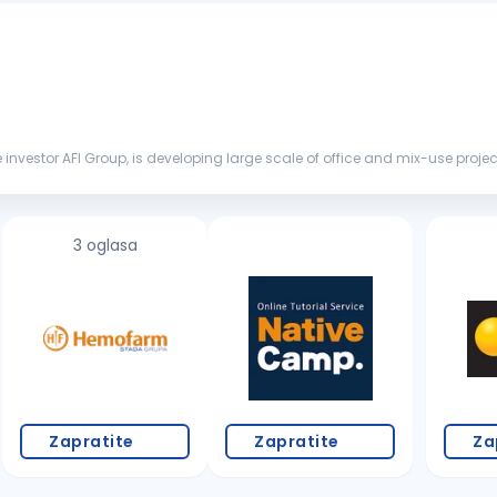
te investor AFI Group, is developing large scale of office and mix-use projec
ima...
3 oglasa
Zapratite
Zapratite
Za