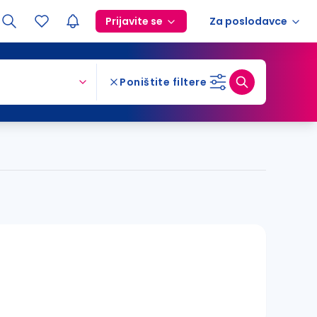
Prijavite se
Za poslodavce
Poništite filtere