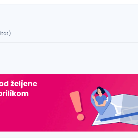
ultat)
 š, đ, ž, dž)
 od željene
prilikom