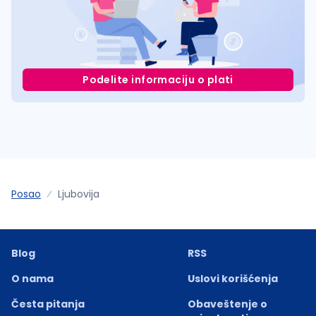
Podelite informaciju o plati
Posao
Ljubovija
Blog
RSS
O nama
Uslovi korišćenja
Česta pitanja
Obaveštenje o