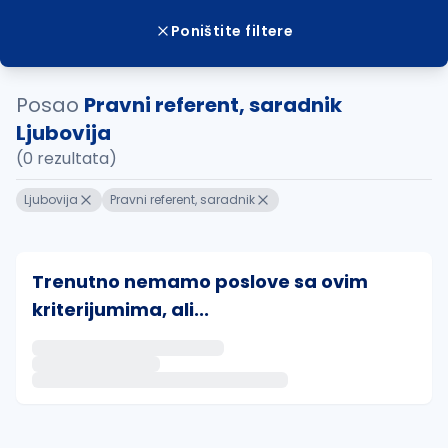
Poništite filtere
Posao
Pravni referent, saradnik
Ljubovija
(0 rezultata)
Ljubovija
Pravni referent, saradnik
Trenutno nemamo poslove sa ovim
kriterijumima, ali...
Ako sačuvate ovu pretragu, obavestićemo vas putem 