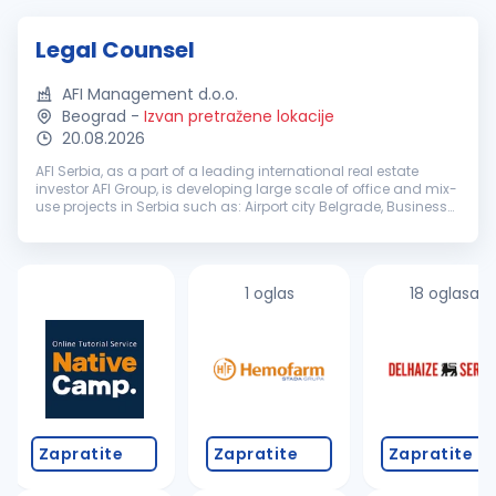
Legal Counsel
AFI Management d.o.o.
Beograd
-
Izvan pretražene lokacije
20.08.2026
AFI Serbia, as a part of a leading international real estate
investor AFI Group, is developing large scale of office and mix-
use projects in Serbia such as: Airport city Belgrade, Business
Garden, Skyline and AFI City Zmaj. AFI Serbia built approxima...
1 oglas
18 oglasa
Zapratite
Zapratite
Zapratite