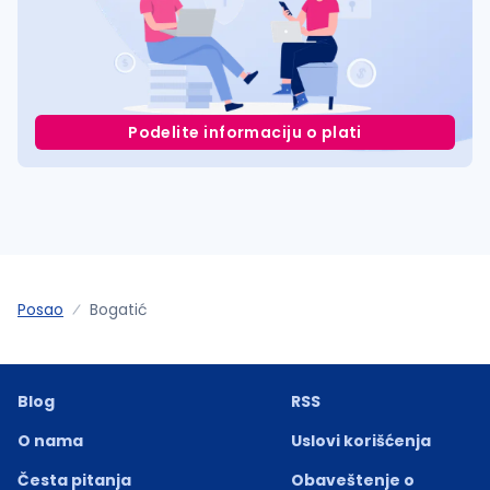
Podelite informaciju o plati
Posao
Bogatić
Blog
RSS
O nama
Uslovi korišćenja
Česta pitanja
Obaveštenje o