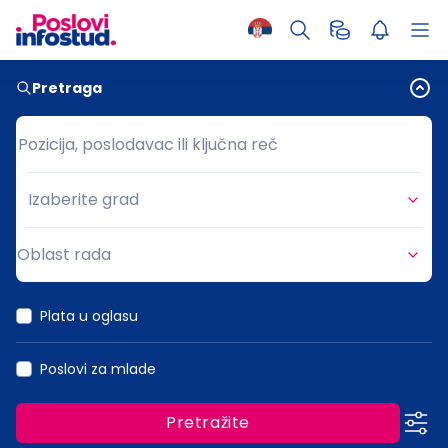
Pretraga
Pozicija, poslodavac ili ključna reč
Pozicija, poslodavac ili ključna reč
Izaberite grad
Grad
Oblast rada
Oblast rada
Plata u oglasu
Poslovi za mlade
Pretražite