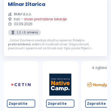
Mlinar žitarica
BMM d.o.o.
Kać
-
Izvan pretražene lokacije
03.09.2026
1, 2. i 3. smena
...Uslovi Završena srednja stručna sprema; Poželjno
prehrambeni
, elektro ili mašinski smer; Odgovornost,
preciznost i spremnost za timski rad. Opis posla Prijem i
kontrola pšenice za mlevenje; Upravljanje procesom mlevenja
pšenice; Praćenje...
4 oglasa
Zapratite
Zapratite
Zapratite