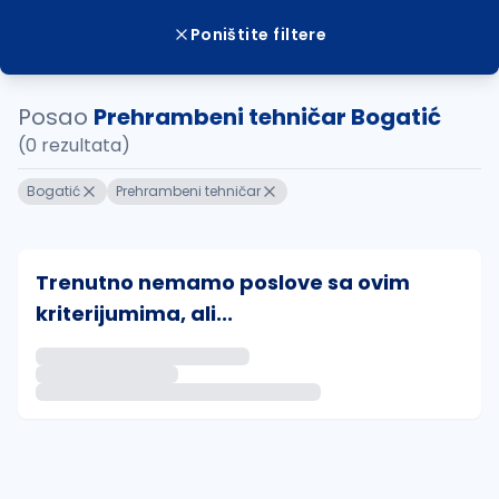
Poništite filtere
Posao
Prehrambeni tehničar Bogatić
(0 rezultata)
Bogatić
Prehrambeni tehničar
Trenutno nemamo poslove sa ovim
kriterijumima, ali...
Ako sačuvate ovu pretragu, obavestićemo vas putem 
uvajte pretragu