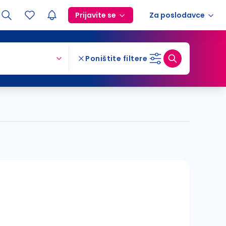
Prijavite se
Za poslodavce
Poništite filtere