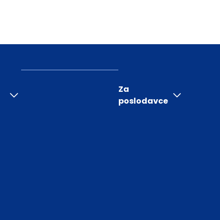
Za
poslodavce