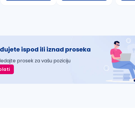
đujete ispod ili iznad proseka
ledajte prosek za vašu poziciju
plati