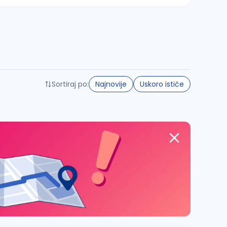
Sortiraj po:
Najnovije
Uskoro ističe