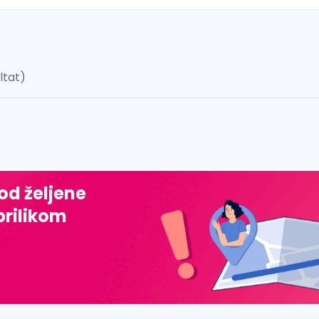
ultat)
 š, đ, ž, dž)
 od željene
prilikom