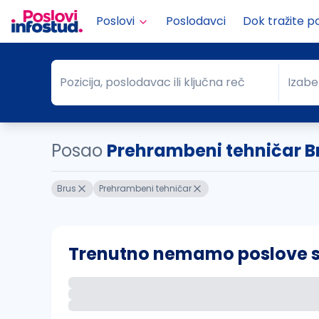
Poslovi
Poslodavci
Dok tražite p
Pozicija, poslodavac ili ključna reč
Izabe
Pozicija, poslodavac ili ključna reč
Grad
Posao
Prehrambeni tehničar B
Brus
Prehrambeni tehničar
Trenutno nemamo poslove sa 
Ako sačuvate ovu pretragu, obavestićemo va