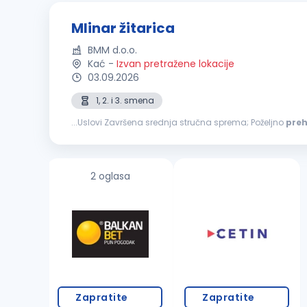
Mlinar žitarica
BMM d.o.o.
Kać
-
Izvan pretražene lokacije
03.09.2026
1, 2. i 3. smena
...Uslovi Završena srednja stručna sprema; Poželjno
pre
mlevenje; Upravljanje procesom mlevenja pšenice; Praćen
2 oglasa
Zapratite
Zapratite