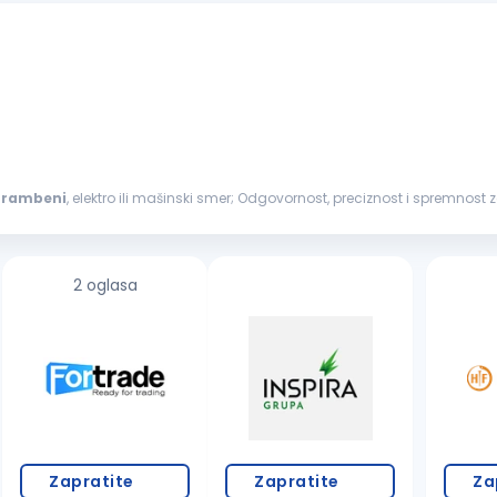
hrambeni
, elektro ili mašinski smer; Odgovornost, preciznost i spremnost za timski rad. Opis posla Prijem i
je...
2 oglasa
Zapratite
Zapratite
Za