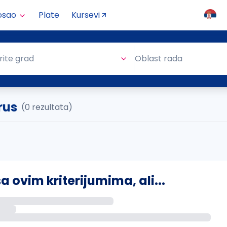
osao
Plate
Kursevi
Oblast rada
rite grad
Oblast rada
rus
(0 rezultata)
ovim kriterijumima, ali...
s putem email-a kada se pojave novi poslovi.