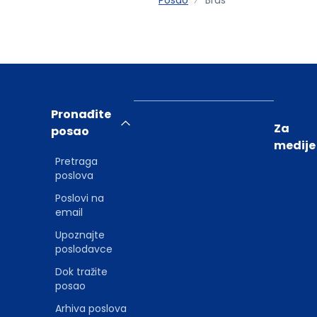
Pronađite
Za
posao
medije
Pretraga
poslova
Poslovi na
email
Upoznajte
poslodavce
Dok tražite
posao
Arhiva poslova