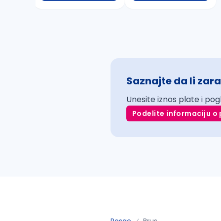
Saznajte da li zara
Unesite iznos plate i pog
Podelite informaciju o 
Posao
Brus