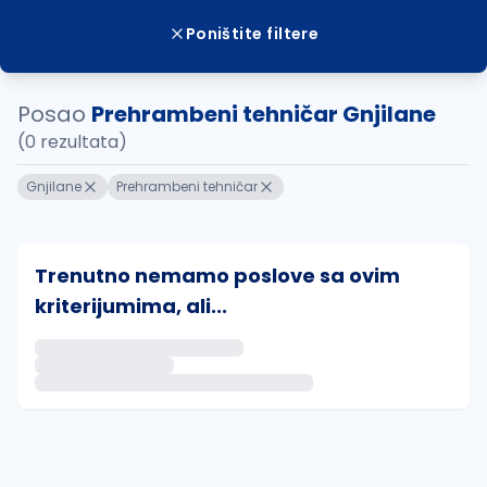
Poništite filtere
Posao
Prehrambeni tehničar Gnjilane
(0 rezultata)
Gnjilane
Prehrambeni tehničar
Trenutno nemamo poslove sa ovim
kriterijumima, ali...
Ako sačuvate ovu pretragu, obavestićemo vas putem 
uvajte pretragu