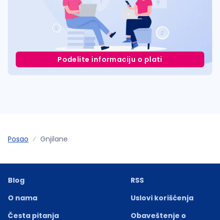
Podelite informaciju o plati
Posao
Gnjilane
Blog
RSS
O nama
Uslovi korišćenja
Česta pitanja
Obaveštenje o