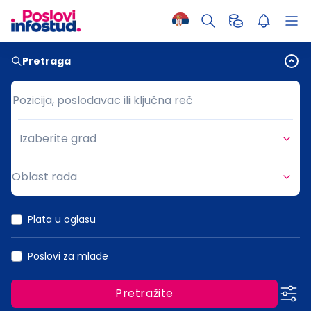
Pretraga
Pozicija, poslodavac ili ključna reč
Pozicija, poslodavac ili ključna reč
Izaberite grad
Grad
Oblast rada
Oblast rada
Plata u oglasu
Poslovi za mlade
Pretražite