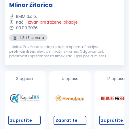
Mlinar žitarica
BMM d.o.o.
Kać
-
Izvan pretražene lokacije
03.09.2026
1, 2. i 3. smena
...Uslovi Završena srednja stručna sprema; Poželjno
prehrambeni
, elektro ili mašinski smer; Odgovornost,
preciznost i spremnost za timski rad. Opis posla Prijem i
kontrola pšenice za mlevenje; Upravljanje procesom mlevenja
pšenice; Praćenje...
3 oglasa
4 oglasa
17 oglasa
Zapratite
Zapratite
Zapratite