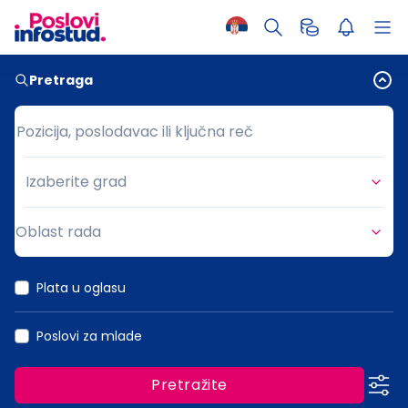
Pretraga
Pozicija, poslodavac ili ključna reč
Pozicija, poslodavac ili ključna reč
Izaberite grad
Grad
Oblast rada
Oblast rada
Plata u oglasu
Poslovi za mlade
Pretražite