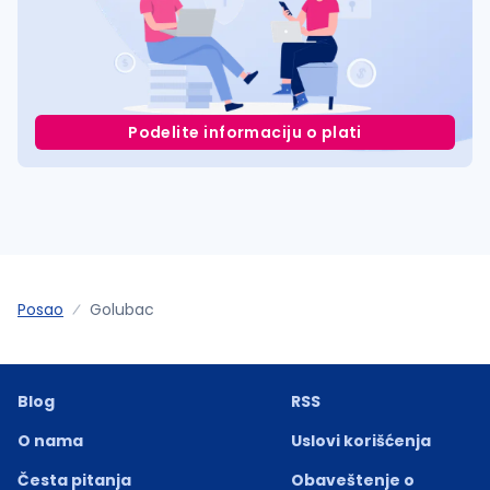
Podelite informaciju o plati
Posao
Golubac
Blog
RSS
O nama
Uslovi korišćenja
Česta pitanja
Obaveštenje o