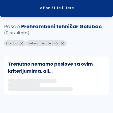
Poništite filtere
Posao
Prehrambeni tehničar Golubac
(0 rezultata)
Golubac
Prehrambeni tehničar
Trenutno nemamo poslove sa ovim
kriterijumima, ali...
Ako sačuvate ovu pretragu, obavestićemo vas putem 
uvajte pretragu