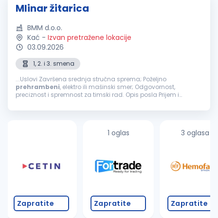
Mlinar žitarica
BMM d.o.o.
Kać
-
Izvan pretražene lokacije
03.09.2026
1, 2. i 3. smena
...Uslovi Završena srednja stručna sprema; Poželjno
prehrambeni
, elektro ili mašinski smer; Odgovornost,
preciznost i spremnost za timski rad. Opis posla Prijem i
kontrola pšenice za mlevenje; Upravljanje procesom mlevenja
pšenice; Praćenje...
1 oglas
3 oglasa
Zapratite
Zapratite
Zapratite