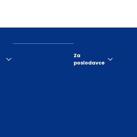
Za
poslodavce