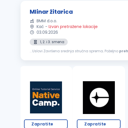
Mlinar žitarica
BMM d.o.o.
Kać
-
Izvan pretražene lokacije
03.09.2026
1, 2. i 3. smena
...Uslovi Završena srednja stručna sprema; Poželjno
pre
mlevenje; Upravljanje procesom mlevenja pšenice; Praćen
Zapratite
Zapratite