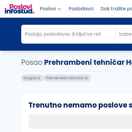
Poslovi
Poslodavci
Dok tražite p
Pozicija, poslodavac ili ključna reč
Izabe
Pozicija, poslodavac ili ključna reč
Grad
Posao
Prehrambeni tehničar 
Horgoš
Prehrambeni tehničar
Trenutno nemamo poslove sa 
Ako sačuvate ovu pretragu, obavestićemo va