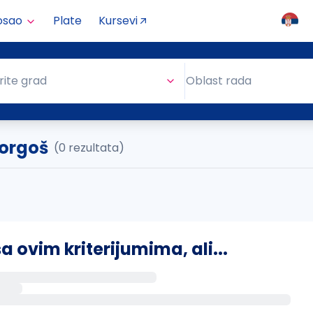
osao
Plate
Kursevi
Oblast rada
rite grad
Oblast rada
Horgoš
(0 rezultata)
ovim kriterijumima, ali...
s putem email-a kada se pojave novi poslovi.