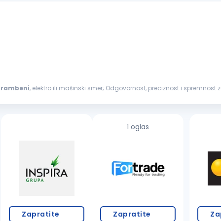
hrambeni
, elektro ili mašinski smer; Odgovornost, preciznost i spremnost za timski rad. Opis posla Prijem i
je...
1 oglas
Zapratite
Zapratite
Za