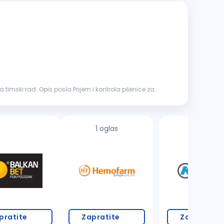
 kontrola pšenice za
1 oglas
3 oglasa
pratite
Zapratite
Zapratite