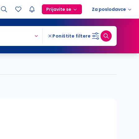
Prijavite se
Za poslodavce
Poništite filtere