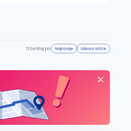
Sortiraj po:
Najnovije
Uskoro ističe