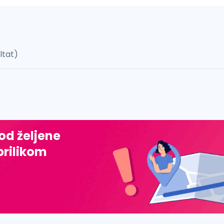
ultat)
 š, đ, ž, dž)
 od željene
prilikom