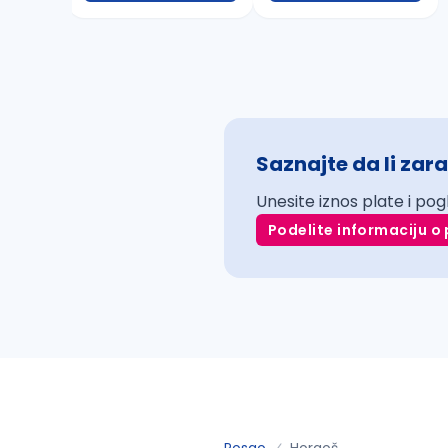
Saznajte da li zara
Unesite iznos plate i pog
Podelite informaciju o 
Posao
Horgoš