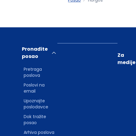
Pronađite
Za
posao
medije
Pretraga
poslova
Poslovi na
email
Upoznajte
poslodavce
Dok tražite
posao
Arhiva poslova