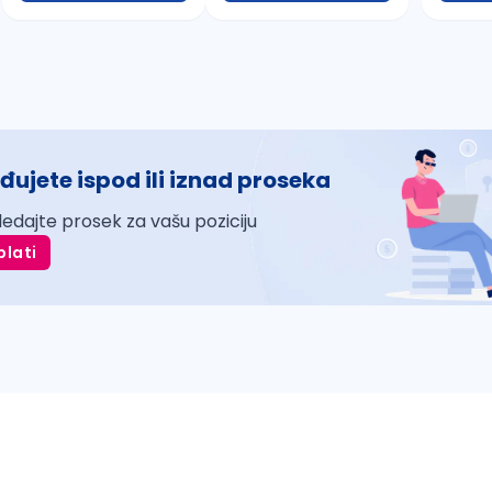
đujete ispod ili iznad proseka
ledajte prosek za vašu poziciju
plati