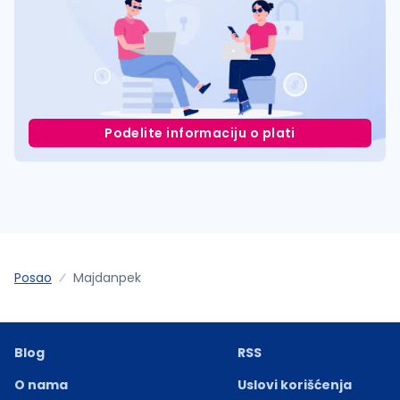
Podelite informaciju o plati
Posao
Majdanpek
Blog
RSS
O nama
Uslovi korišćenja