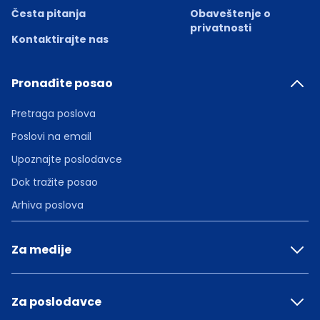
Česta pitanja
Obaveštenje o
privatnosti
Kontaktirajte nas
Pronađite posao
Pretraga poslova
Poslovi na email
Upoznajte poslodavce
Dok tražite posao
Arhiva poslova
Za medije
Za poslodavce