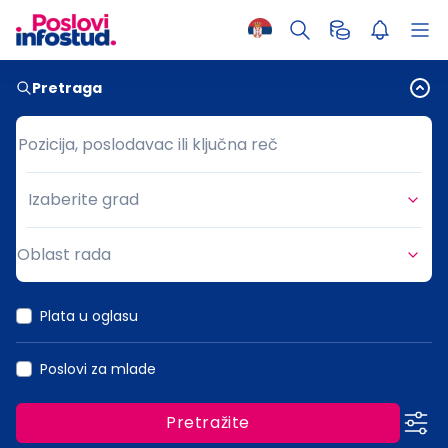
Pretraga
Pozicija, poslodavac ili ključna reč
Pozicija, poslodavac ili ključna reč
Izaberite grad
Grad
Oblast rada
Oblast rada
Plata u oglasu
Poslovi za mlade
Pretražite