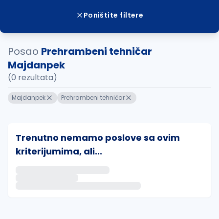
Poništite filtere
Posao
Prehrambeni tehničar
Majdanpek
(0 rezultata)
Majdanpek
Prehrambeni tehničar
Trenutno nemamo poslove sa ovim
kriterijumima, ali...
Ako sačuvate ovu pretragu, obavestićemo vas putem 