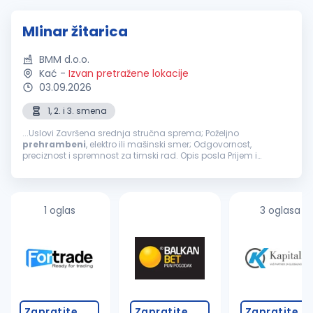
Mlinar žitarica
BMM d.o.o.
Kać
-
Izvan pretražene lokacije
03.09.2026
1, 2. i 3. smena
...Uslovi Završena srednja stručna sprema; Poželjno
prehrambeni
, elektro ili mašinski smer; Odgovornost,
preciznost i spremnost za timski rad. Opis posla Prijem i
kontrola pšenice za mlevenje; Upravljanje procesom mlevenja
pšenice; Praćenje...
1 oglas
3 oglasa
Zapratite
Zapratite
Zapratite