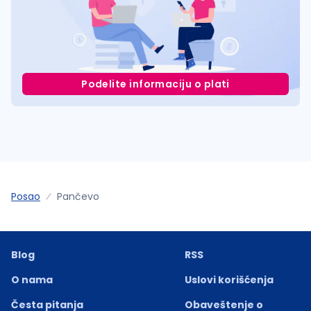
Podelite informaciju o plati
Posao
Pančevo
Blog
RSS
O nama
Uslovi korišćenja
Česta pitanja
Obaveštenje o