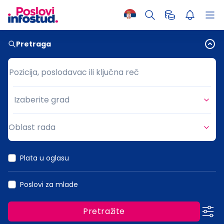
Pretraga
Pozicija, poslodavac ili ključna reč
Pozicija, poslodavac ili ključna reč
Izaberite grad
Grad
Oblast rada
Oblast rada
Plata u oglasu
Poslovi za mlade
Pretražite