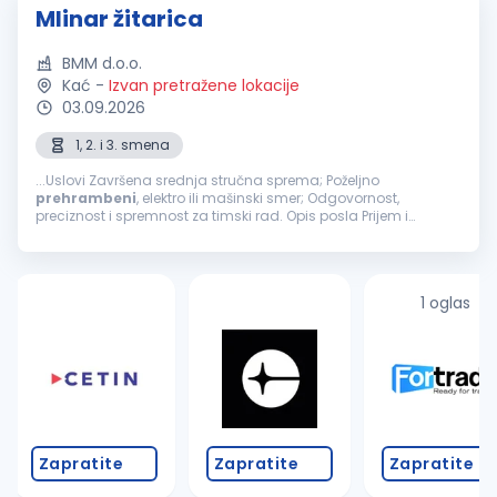
Mlinar žitarica
BMM d.o.o.
Kać
-
Izvan pretražene lokacije
03.09.2026
1, 2. i 3. smena
...Uslovi Završena srednja stručna sprema; Poželjno
prehrambeni
, elektro ili mašinski smer; Odgovornost,
preciznost i spremnost za timski rad. Opis posla Prijem i
kontrola pšenice za mlevenje; Upravljanje procesom mlevenja
pšenice; Praćenje...
1 oglas
Zapratite
Zapratite
Zapratite