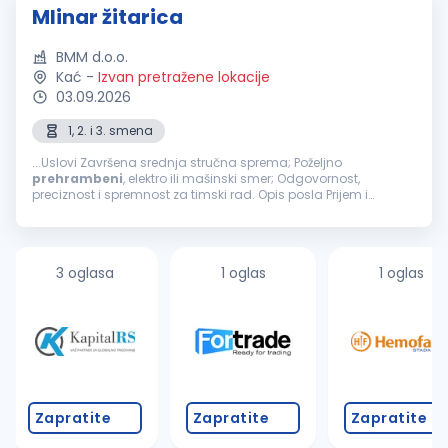
Mlinar žitarica
BMM d.o.o.
Kać
-
Izvan pretražene lokacije
03.09.2026
1, 2. i 3. smena
...Uslovi Završena srednja stručna sprema; Poželjno
prehrambeni
, elektro ili mašinski smer; Odgovornost,
preciznost i spremnost za timski rad. Opis posla Prijem i
kontrola pšenice za mlevenje; Upravljanje procesom mlevenja
pšenice; Praćenje...
3 oglasa
1 oglas
1 oglas
Zapratite
Zapratite
Zapratite