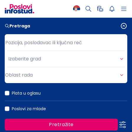
Pretraga
Pozicija, poslodavac ili ključna reč
Pozicija, poslodavac ili ključna reč
Izaberite grad
Grad
Oblast rada
Oblast rada
Plata u oglasu
Poslovi za mlade
Pretražite