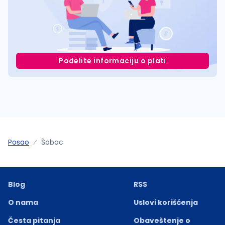
Podelite informaciju o plati
Posao
Šabac
Blog
RSS
O nama
Uslovi korišćenja
Česta pitanja
Obaveštenje o