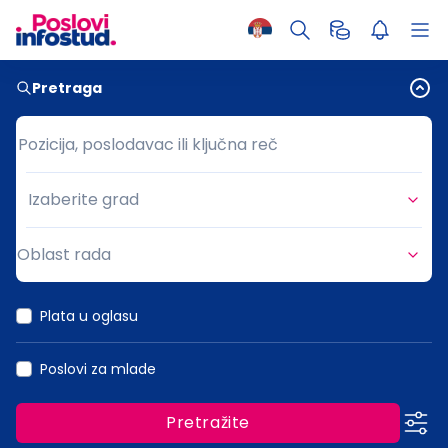
Pretraga
Pozicija, poslodavac ili ključna reč
Pozicija, poslodavac ili ključna reč
Izaberite grad
Grad
Oblast rada
Oblast rada
Plata u oglasu
Poslovi za mlade
Pretražite