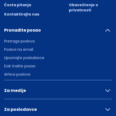
Česta pitanja
Obaveštenje o
privatnosti
Kontaktirajte nas
Pronađite posao
Pretraga poslova
Poslovi na email
Upoznajte poslodavce
Dok tražite posao
Arhiva poslova
Za medije
Za poslodavce