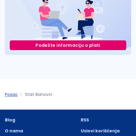
Podelite informaciju o plati
Posao
Stari Banovci
Blog
RSS
O nama
Uslovi korišćenja