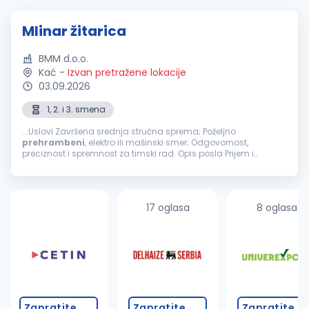
Mlinar žitarica
BMM d.o.o.
Kać
-
Izvan pretražene lokacije
03.09.2026
1, 2. i 3. smena
...Uslovi Završena srednja stručna sprema; Poželjno
prehrambeni
, elektro ili mašinski smer; Odgovornost,
preciznost i spremnost za timski rad. Opis posla Prijem i
kontrola pšenice za mlevenje; Upravljanje procesom mlevenja
pšenice; Praćenje...
17 oglasa
8 oglasa
Zapratite
Zapratite
Zapratite