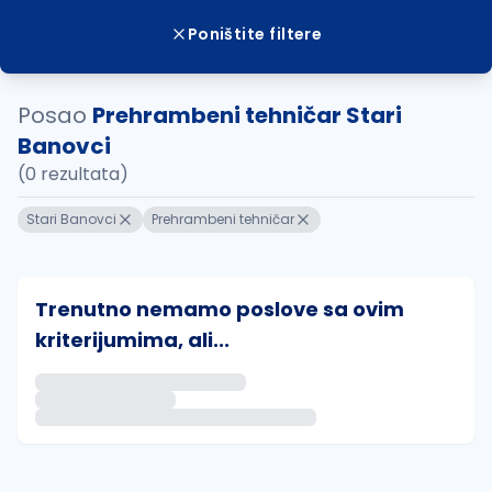
Poništite filtere
Posao
Prehrambeni tehničar Stari
Banovci
(0 rezultata)
Stari Banovci
Prehrambeni tehničar
Trenutno nemamo poslove sa ovim
kriterijumima, ali...
Ako sačuvate ovu pretragu, obavestićemo vas putem 