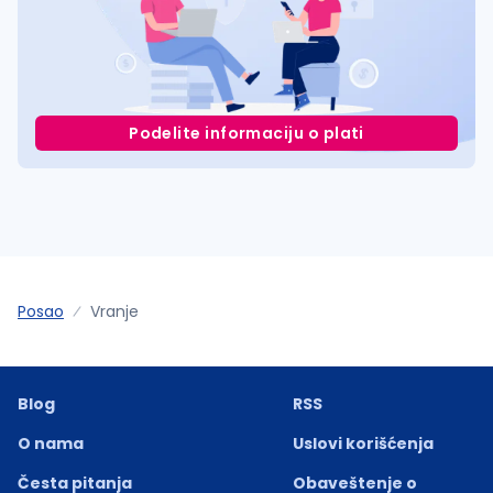
Podelite informaciju o plati
Posao
Vranje
Blog
RSS
O nama
Uslovi korišćenja
Česta pitanja
Obaveštenje o