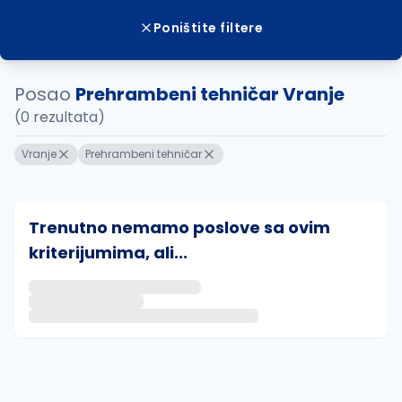
Poništite filtere
Posao
Prehrambeni tehničar Vranje
(0 rezultata)
Vranje
Prehrambeni tehničar
Trenutno nemamo poslove sa ovim
kriterijumima, ali...
Ako sačuvate ovu pretragu, obavestićemo vas putem 
uvajte pretragu