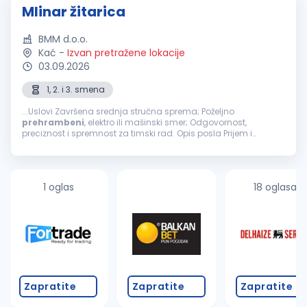
Mlinar žitarica
BMM d.o.o.
Kać
-
Izvan pretražene lokacije
03.09.2026
1, 2. i 3. smena
...Uslovi Završena srednja stručna sprema; Poželjno
prehrambeni
, elektro ili mašinski smer; Odgovornost,
preciznost i spremnost za timski rad. Opis posla Prijem i
kontrola pšenice za mlevenje; Upravljanje procesom mlevenja
pšenice; Praćenje...
1 oglas
18 oglasa
Zapratite
Zapratite
Zapratite