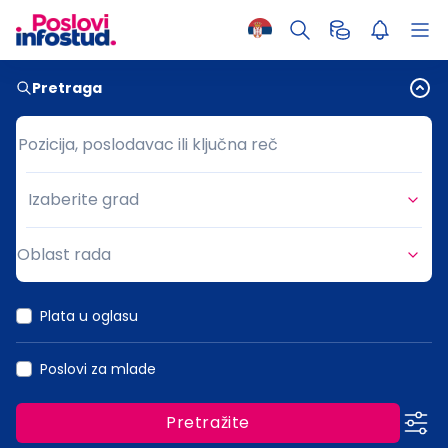
Pretraga
Pozicija, poslodavac ili ključna reč
Pozicija, poslodavac ili ključna reč
Izaberite grad
Grad
Oblast rada
Oblast rada
Plata u oglasu
Poslovi za mlade
Pretražite