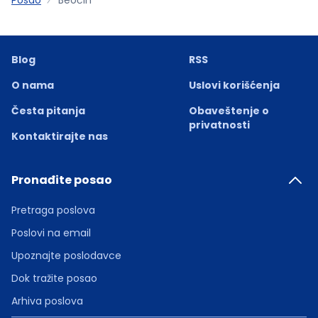
Blog
RSS
O nama
Uslovi korišćenja
Česta pitanja
Obaveštenje o
privatnosti
Kontaktirajte nas
Pronađite posao
Pretraga poslova
Poslovi na email
Upoznajte poslodavce
Dok tražite posao
Arhiva poslova