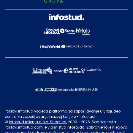
Poslovi Infostud vodeća platforma za zapošljavanje u Srbiji, deo
centra za zapošljavanje i razvoj karijere - Infostud.
©
Infostud rešenja d.o.o. Subotica
, 2000 -
2026
. Sadržaj sajta
Poslovi.infostud.com
je vlasništvo
Infostuda
. Zabranjeno je njegovo
preuzimanje bez dozvole
Infostuda
, zarad komercijalne upotrebe ili