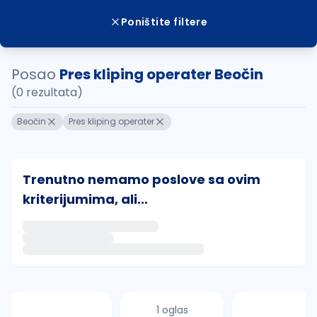
Poništite filtere
Posao
Pres kliping operater Beočin
(0 rezultata)
Beočin
Pres kliping operater
Trenutno nemamo poslove sa ovim
kriterijumima, ali...
Ako sačuvate ovu pretragu, obavestićemo vas putem 
uvajte pretragu
1 oglas