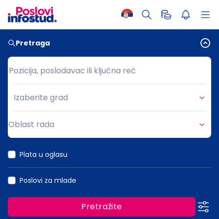
Pretraga
Pozicija, poslodavac ili ključna reč
Pozicija, poslodavac ili ključna reč
Izaberite grad
Grad
Oblast rada
Oblast rada
Plata u oglasu
Poslovi za mlade
Pretražite