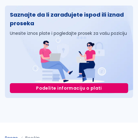
Saznajte da li zarađujete ispod ili iznad
proseka
Unesite iznos plate i pogledajte prosek za vašu poziciju
Podelite informaciju o plati
Posao
Beočin