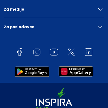
Za medije
Za poslodavce