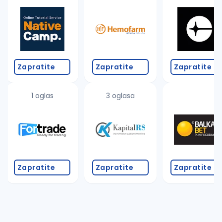
Takođe možete da:
proverite pravopisne greške (koristite č, ć, š, đ, ž,
povećajte radijus za odabrani grad
promenite odabrane filtere pretrage
Zapratite
Zapratite
Zapratite
1 oglas
3 oglasa
Zapratite
Zapratite
Zapratite