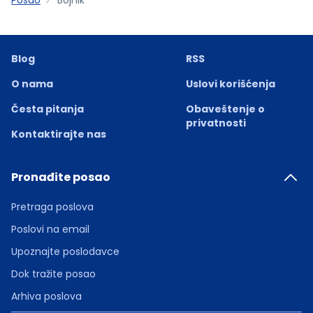
Blog
RSS
O nama
Uslovi korišćenja
Česta pitanja
Obaveštenje o
privatnosti
Kontaktirajte nas
Pronađite posao
Pretraga poslova
Poslovi na email
Upoznajte poslodavce
Dok tražite posao
Arhiva poslova