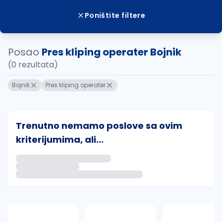
Poništite filtere
Posao
Pres kliping operater Bojnik
(0 rezultata)
Bojnik
Pres kliping operater
Trenutno nemamo poslove sa ovim
kriterijumima, ali...
Ako sačuvate ovu pretragu, obavestićemo vas putem 
uvajte pretragu