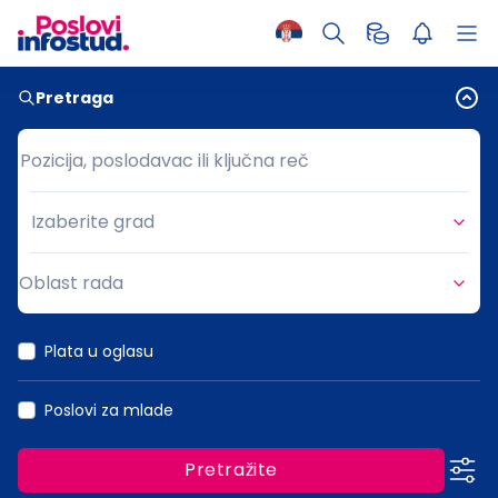
Pretraga
Pozicija, poslodavac ili ključna reč
Pozicija, poslodavac ili ključna reč
Izaberite grad
Grad
Oblast rada
Oblast rada
Plata u oglasu
Poslovi za mlade
Pretražite