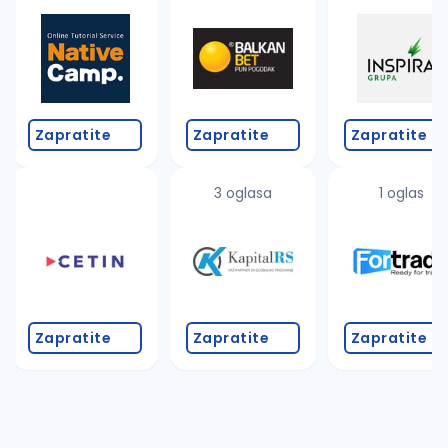
Takođe možete da:
proverite pravopisne greške (koristite č, ć, š, đ, ž,
povećajte radijus za odabrani grad
promenite odabrane filtere pretrage
Zapratite
Zapratite
Zapratite
3 oglasa
1 oglas
Zapratite
Zapratite
Zapratite