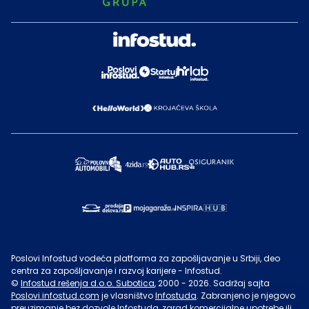
Poslovi Infostud vodeća platforma za zapošljavanje u Srbiji, deo
centra za zapošljavanje i razvoj karijere - Infostud.
©
Infostud rešenja d.o.o. Subotica
, 2000 -
2026
. Sadržaj sajta
Poslovi.infostud.com
je vlasništvo
Infostuda
. Zabranjeno je njegovo
preuzimanje bez dozvole
Infostuda
, zarad komercijalne upotrebe ili