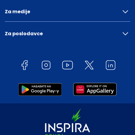
Za medije
Za poslodavce