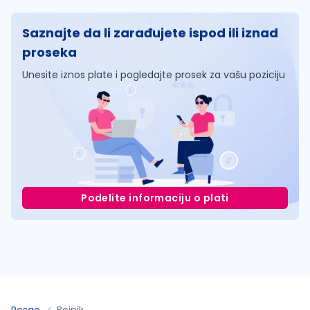
Saznajte da li zarađujete ispod ili iznad
proseka
Unesite iznos plate i pogledajte prosek za vašu poziciju
Podelite informaciju o plati
Posao
Bojnik