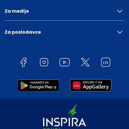
Za medije
Za poslodavce