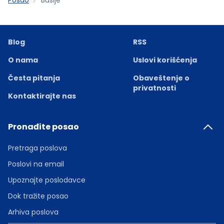
Blog
RSS
O nama
Uslovi korišćenja
Česta pitanja
Obaveštenje o
privatnosti
Kontaktirajte nas
Pronađite posao
Pretraga poslova
Poslovi na email
Upoznajte poslodavce
Dok tražite posao
Arhiva poslova