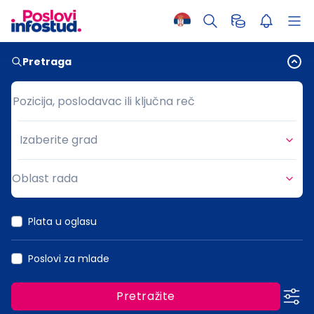
Pretraga
Pozicija, poslodavac ili ključna reč
Pozicija, poslodavac ili ključna reč
Izaberite grad
Grad
Oblast rada
Oblast rada
Plata u oglasu
Poslovi za mlade
Pretražite