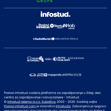
Poslovi Infostud vodeća platforma za zapošljavanje u Srbiji, deo
centra za zapošljavanje i razvoj karijere - Infostud.
©
Infostud rešenja d.o.o. Subotica
, 2000 -
2026
. Sadržaj sajta
Poslovi.infostud.com
je vlasništvo
Infostuda
. Zabranjeno je njegovo
preuzimanje bez dozvole
Infostuda
, zarad komercijalne upotrebe ili