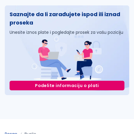
Saznajte da li zarađujete ispod ili iznad
proseka
Unesite iznos plate i pogledajte prosek za vašu poziciju
Podelite informaciju o plati
Posao
Busije