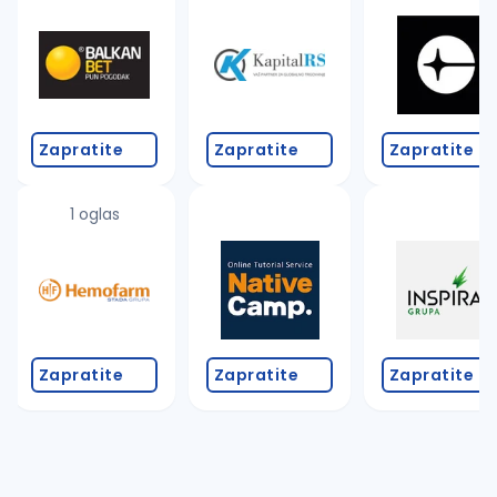
Takođe možete da:
proverite pravopisne greške (koristite č, ć, š, đ, ž,
povećajte radijus za odabrani grad
promenite odabrane filtere pretrage
Zapratite
Zapratite
Zapratite
1 oglas
Zapratite
Zapratite
Zapratite