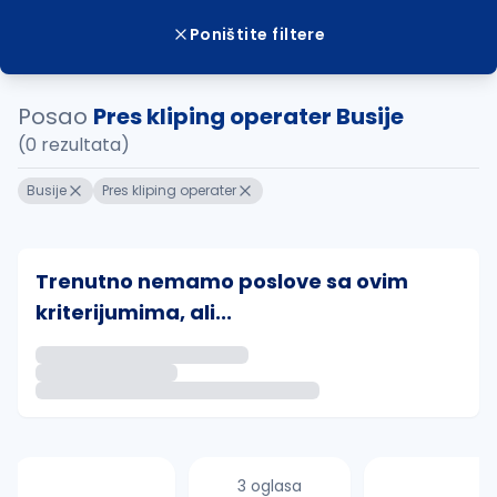
Poništite filtere
Posao
Pres kliping operater Busije
(0 rezultata)
Busije
Pres kliping operater
Trenutno nemamo poslove sa ovim
kriterijumima, ali...
Ako sačuvate ovu pretragu, obavestićemo vas putem 
uvajte pretragu
3 oglasa