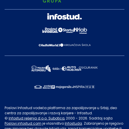
Poslovi Infostud vodeća platforma za zapošljavanje u Srbiji, deo
centra za zapošljavanje i razvoj karijere - Infostud.
©
Infostud rešenja d.o.o. Subotica
, 2000 -
2026
. Sadržaj sajta
Poslovi.infostud.com
je vlasništvo
Infostuda
. Zabranjeno je njegovo
preuzimanje bez dozvole
Infostuda
, zarad komercijalne upotrebe ili