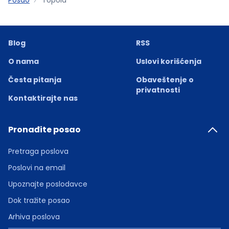
Blog
RSS
O nama
Uslovi korišćenja
Česta pitanja
Obaveštenje o
privatnosti
Kontaktirajte nas
Pronađite posao
Pretraga poslova
Poslovi na email
Upoznajte poslodavce
Dok tražite posao
Arhiva poslova