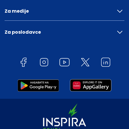
Za medije
Za poslodavce