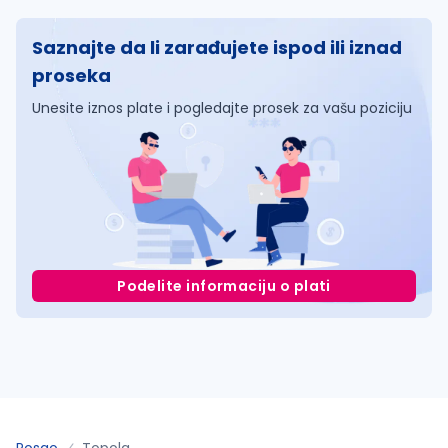
Saznajte da li zarađujete ispod ili iznad
proseka
Unesite iznos plate i pogledajte prosek za vašu poziciju
Podelite informaciju o plati
Posao
Topola