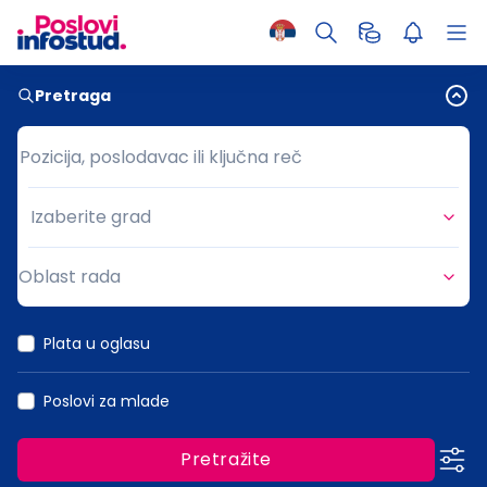
Pretraga
Pozicija, poslodavac ili ključna reč
Pozicija, poslodavac ili ključna reč
Izaberite grad
Grad
Oblast rada
Oblast rada
Plata u oglasu
Poslovi za mlade
Pretražite