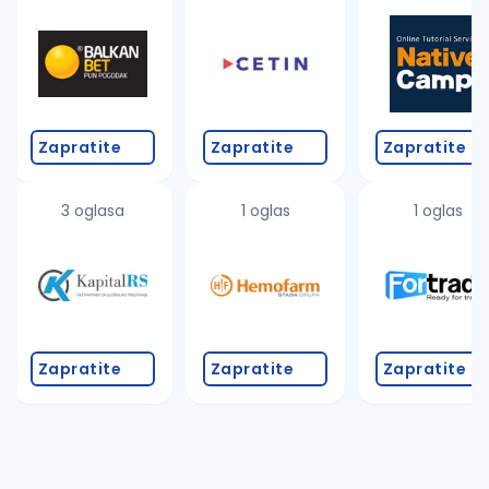
Takođe možete da:
proverite pravopisne greške (koristite č, ć, š, đ, ž,
povećajte radijus za odabrani grad
promenite odabrane filtere pretrage
Zapratite
Zapratite
Zapratite
3 oglasa
1 oglas
1 oglas
Zapratite
Zapratite
Zapratite