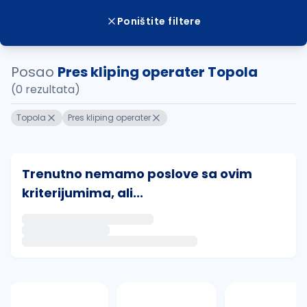
Poništite filtere
Posao
Pres kliping operater Topola
(0 rezultata)
Topola
Pres kliping operater
Trenutno nemamo poslove sa ovim
kriterijumima, ali...
Ako sačuvate ovu pretragu, obavestićemo vas putem 
uvajte pretragu