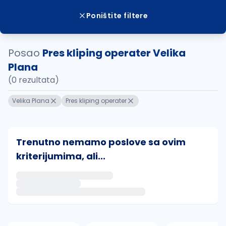
Poništite filtere
Posao
Pres kliping operater Velika
Plana
(0 rezultata)
Velika Plana
Pres kliping operater
Trenutno nemamo poslove sa ovim
kriterijumima, ali...
Ako sačuvate ovu pretragu, obavestićemo vas putem 