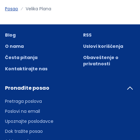
Posao
Velika Plana
Blog
RSS
O nama
Uslovi korišćenja
Česta pitanja
Obaveštenje o
privatnosti
Kontaktirajte nas
Pronađite posao
Pretraga poslova
Poslovi na email
Upoznajte poslodavce
Dok tražite posao