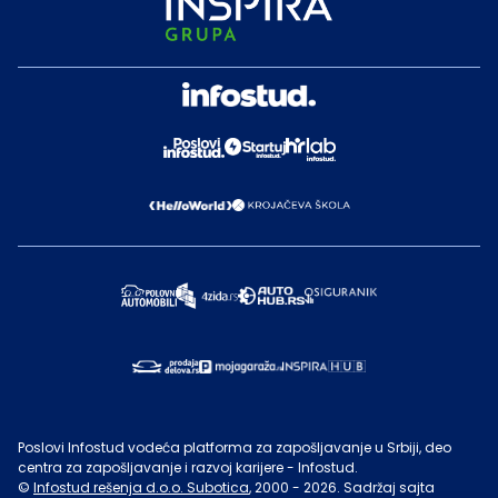
Poslovi Infostud vodeća platforma za zapošljavanje u Srbiji, deo
centra za zapošljavanje i razvoj karijere - Infostud.
©
Infostud rešenja d.o.o. Subotica
, 2000 -
2026
. Sadržaj sajta