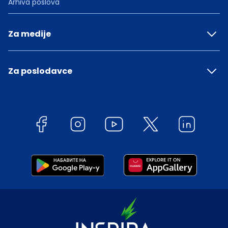
Arhiva poslova
Za medije
Za poslodavce