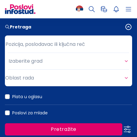
Pretraga
Pozicija, poslodavac ili ključna reč
Pozicija, poslodavac ili ključna reč
Izaberite grad
Grad
Oblast rada
Oblast rada
Plata u oglasu
Poslovi za mlade
Pretražite