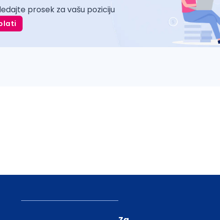
ledajte prosek za vašu poziciju
plati
Za