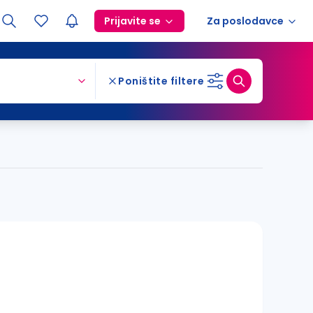
Prijavite se
Za poslodavce
Poništite filtere