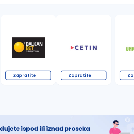
 š, đ, ž, dž)
Zapratite
Zapratite
Za
đujete ispod ili iznad proseka