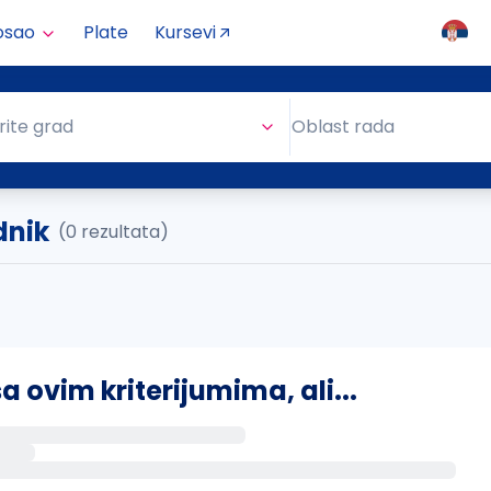
osao
Plate
Kursevi
Oblast rada
rite grad
Oblast rada
dnik
(0 rezultata)
ovim kriterijumima, ali...
s putem email-a kada se pojave novi poslovi.