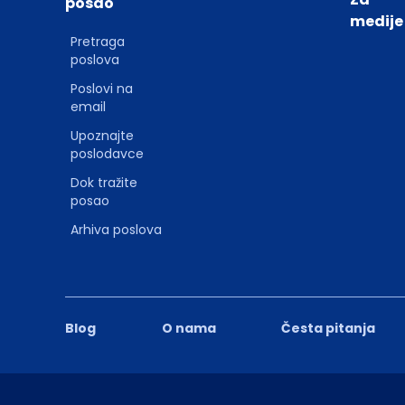
posao
medije
Pretraga
poslova
Poslovi na
email
Upoznajte
poslodavce
Dok tražite
posao
Arhiva poslova
Blog
O nama
Česta pitanja