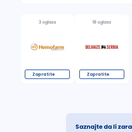
Sačuvajte pretragu
3 oglasa
18 oglasa
Takođe možete da:
proverite pravopisne greške (koristite č, ć,
povećajte radijus za odabrani grad
promenite odabrane filtere pretrage
Zapratite
Zapratite
Saznajte da li zara