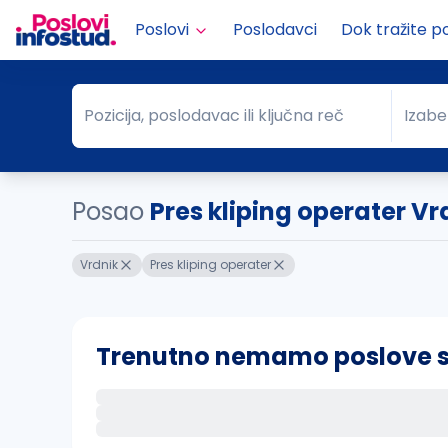
Poslovi
Poslodavci
Dok tražite p
Pozicija, poslodavac ili ključna reč
Izabe
Pozicija, poslodavac ili ključna reč
Grad
Posao
Pres kliping operater Vr
Vrdnik
Pres kliping operater
Trenutno nemamo poslove sa 
Ako sačuvate ovu pretragu, obavestićemo va