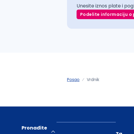
Unesite iznos plate i pog
Podelite informaciju o 
Posao
Vrdnik
Pronađite
Za