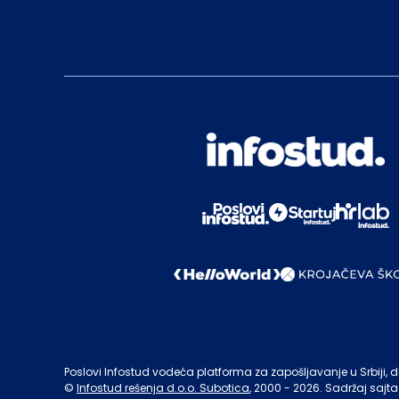
Poslovi Infostud vodeća platforma za zapošljavanje u Srbiji, de
©
Infostud rešenja d.o.o. Subotica
, 2000 -
2026
. Sadržaj sajta