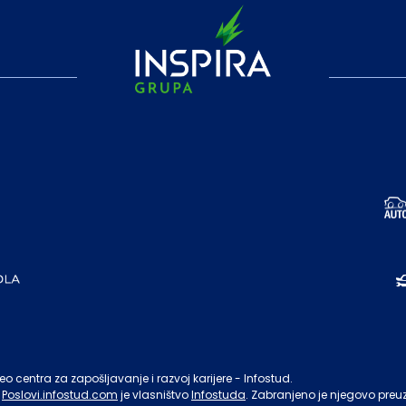
o centra za zapošljavanje i razvoj karijere - Infostud.
Poslovi.infostud.com
je vlasništvo
Infostuda
. Zabranjeno je njegovo preu