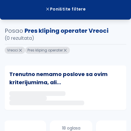
Poništite filtere
Posao
Pres kliping operater Vreoci
(0 rezultata)
Vreoci
Pres kliping operater
Trenutno nemamo poslove sa ovim
kriterijumima, ali...
Ako sačuvate ovu pretragu, obavestićemo vas putem 
uvajte pretragu
18 oglasa