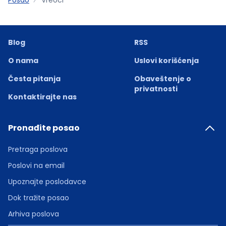
Blog
RSS
O nama
Uslovi korišćenja
Česta pitanja
Obaveštenje o
privatnosti
Kontaktirajte nas
Pronađite posao
Pretraga poslova
Poslovi na email
Upoznajte poslodavce
Dok tražite posao
Arhiva poslova