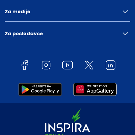
Za medije
Za poslodavce