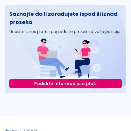
Saznajte da li zarađujete ispod ili iznad
proseka
Unesite iznos plate i pogledajte prosek za vašu poziciju
Podelite informaciju o plati
Posao
Vreoci