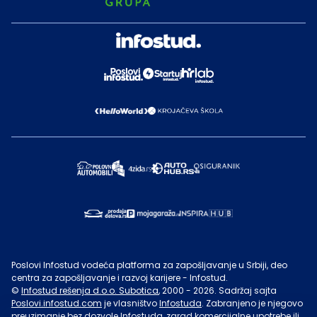
Poslovi Infostud vodeća platforma za zapošljavanje u Srbiji, deo
centra za zapošljavanje i razvoj karijere - Infostud.
©
Infostud rešenja d.o.o. Subotica
, 2000 -
2026
. Sadržaj sajta
Poslovi.infostud.com
je vlasništvo
Infostuda
. Zabranjeno je njegovo
preuzimanje bez dozvole
Infostuda
, zarad komercijalne upotrebe ili