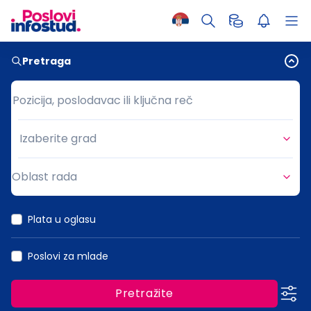
Pretraga
Pozicija, poslodavac ili ključna reč
Pozicija, poslodavac ili ključna reč
Izaberite grad
Grad
Oblast rada
Oblast rada
Plata u oglasu
Poslovi za mlade
Pretražite