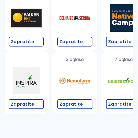
Takođe možete da:
proverite pravopisne greške (koristite č, ć, š, đ, ž,
povećajte radijus za odabrani grad
promenite odabrane filtere pretrage
Zapratite
Zapratite
Zapratite
3 oglasa
7 oglasa
Zapratite
Zapratite
Zapratite