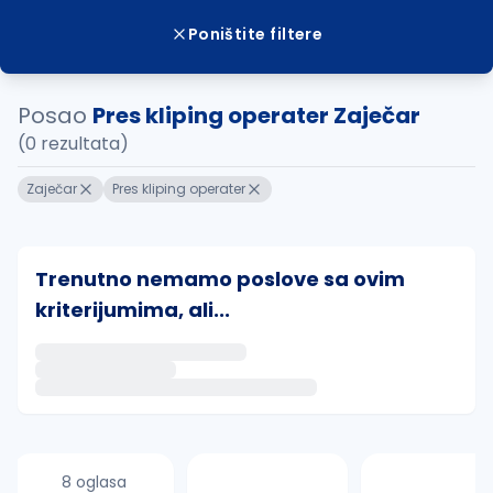
Poništite filtere
Posao
Pres kliping operater Zaječar
(0 rezultata)
Zaječar
Pres kliping operater
Trenutno nemamo poslove sa ovim
kriterijumima, ali...
Ako sačuvate ovu pretragu, obavestićemo vas putem 
uvajte pretragu
8 oglasa