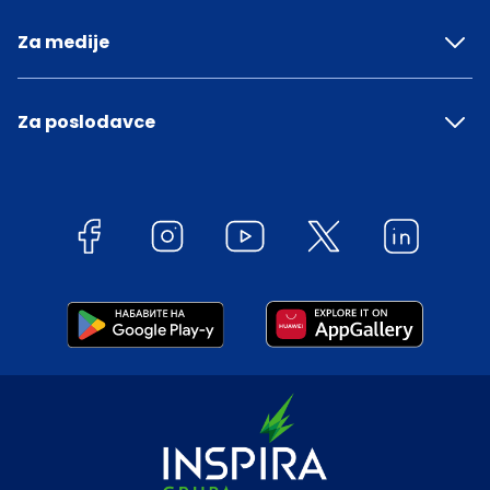
Za medije
Za poslodavce