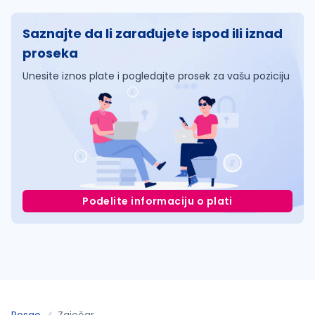
Saznajte da li zarađujete ispod ili iznad
proseka
Unesite iznos plate i pogledajte prosek za vašu poziciju
Podelite informaciju o plati
Posao
Zaječar