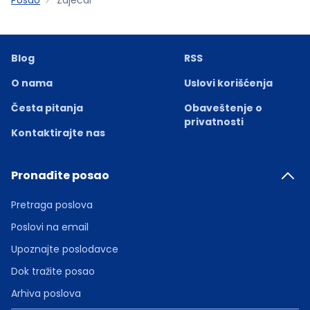
Blog
RSS
O nama
Uslovi korišćenja
Česta pitanja
Obaveštenje o
privatnosti
Kontaktirajte nas
Pronađite posao
Pretraga poslova
Poslovi na email
Upoznajte poslodavce
Dok tražite posao
Arhiva poslova