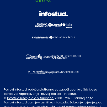
Poslovi Infostud vodeća platforma za zapošljavanje u Srbiji, deo
centra za zapošljavanje i razvoj karijere - Infostud.
©
Infostud rešenja d.o.o. Subotica
, 2000 -
2026
. Sadržaj sajta
Poslovi.infostud.com
je vlasništvo
Infostuda
. Zabranjeno je njegovo
preuzimanje bez dozvole
Infostuda
, zarad komercijalne upotrebe ili