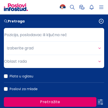
Pretraga
Pozicija, poslodavac ili ključna reč
Pozicija, poslodavac ili ključna reč
Izaberite grad
Grad
Oblast rada
Oblast rada
Plata u oglasu
Poslovi za mlade
Pretražite