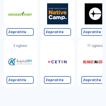
Takođe možete da:
proverite pravopisne greške (koristite č, ć, š, đ, ž,
povećajte radijus za odabrani grad
promenite odabrane filtere pretrage
Zapratite
Zapratite
Zapratite
3 oglasa
17 oglasa
Zapratite
Zapratite
Zapratite