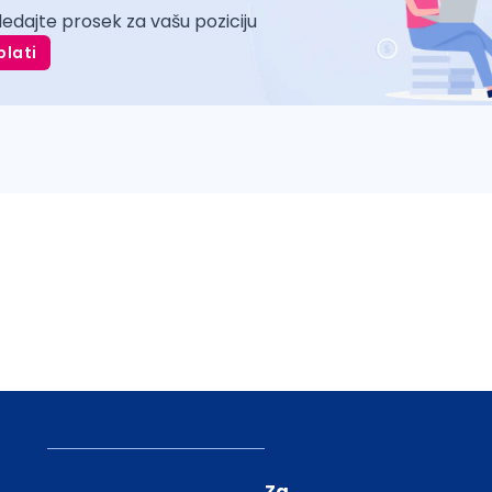
ledajte prosek za vašu poziciju
plati
Za