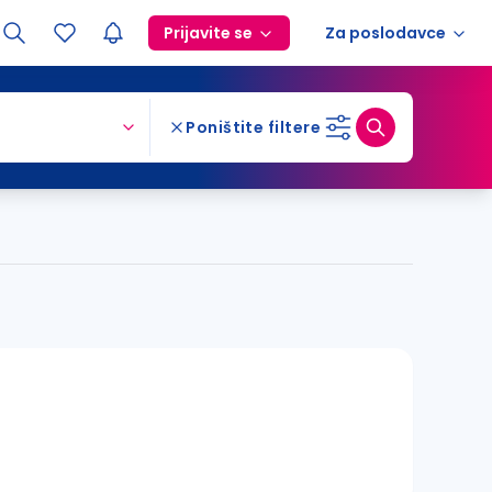
Prijavite se
Za poslodavce
Poništite filtere