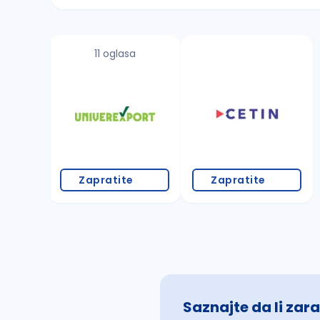
Sačuvajte pretragu
11 oglasa
Takođe možete da:
proverite pravopisne greške (koristite č, ć,
povećajte radijus za odabrani grad
promenite odabrane filtere pretrage
Zapratite
Zapratite
Saznajte da li zara