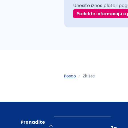
Unesite iznos plate i pog
Podelite informaciju o 
Posao
Žitište
Pronađite
Za