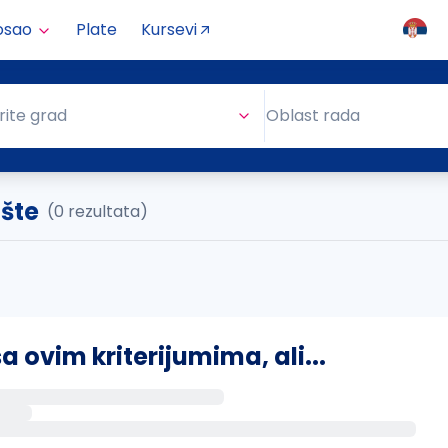
osao
Plate
Kursevi
Oblast rada
rite grad
Oblast rada
ište
(0 rezultata)
ovim kriterijumima, ali...
s putem email-a kada se pojave novi poslovi.