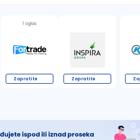
1 oglas
 š, đ, ž, dž)
Zapratite
Zapratite
Za
đujete ispod ili iznad proseka