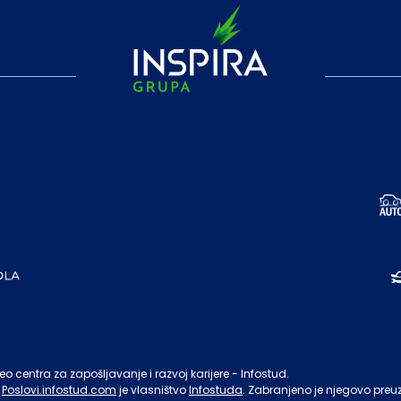
o centra za zapošljavanje i razvoj karijere - Infostud.
Poslovi.infostud.com
je vlasništvo
Infostuda
. Zabranjeno je njegovo preu