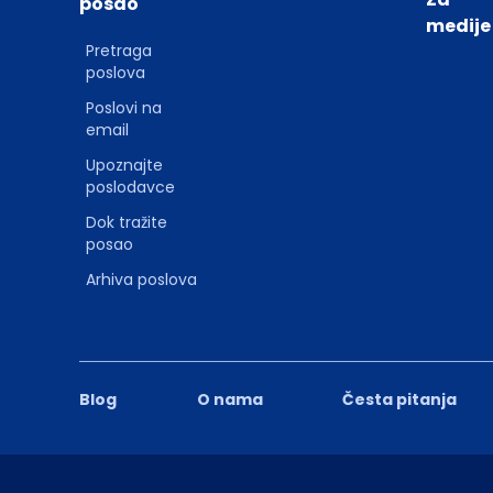
posao
medije
Pretraga
poslova
Poslovi na
email
Upoznajte
poslodavce
Dok tražite
posao
Arhiva poslova
Blog
O nama
Česta pitanja