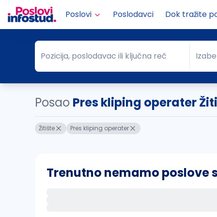
Poslovi
Poslodavci
Dok tražite p
Pozicija, poslodavac ili ključna reč
Izabe
Pozicija, poslodavac ili ključna reč
Grad
Posao
Pres kliping operater Žit
Žitište
Pres kliping operater
Trenutno nemamo poslove sa 
Ako sačuvate ovu pretragu, obavestićemo va