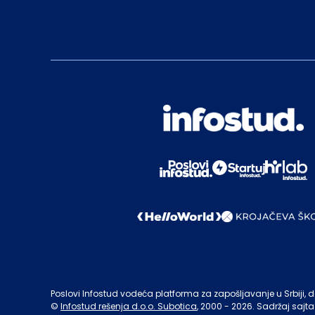
Poslovi Infostud vodeća platforma za zapošljavanje u Srbiji, de
©
Infostud rešenja d.o.o. Subotica
, 2000 -
2026
. Sadržaj sajta