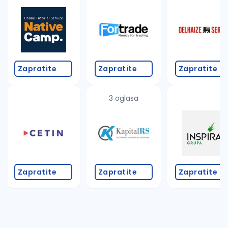
Takođe možete da:
proverite pravopisne greške (koristite č, ć, š, đ, ž,
povećajte radijus za odabrani grad
promenite odabrane filtere pretrage
Zapratite
Zapratite
Zapratite
3 oglasa
Zapratite
Zapratite
Zapratite