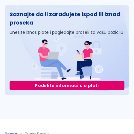
Saznajte da li zarađujete ispod ili iznad
proseka
Unesite iznos plate i pogledajte prosek za vašu poziciju
Podelite informaciju o plati
Posao
Zubin Potok