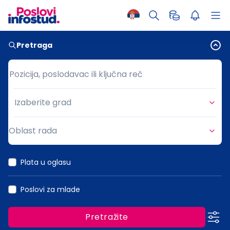
Pretraga
Pozicija, poslodavac ili ključna reč
Pozicija, poslodavac ili ključna reč
Izaberite grad
Grad
Oblast rada
Oblast rada
Plata u oglasu
Poslovi za mlade
Pretražite