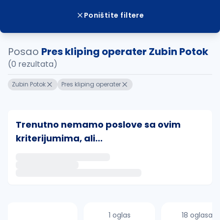
Poništite filtere
Posao
Pres kliping operater Zubin Potok
(0 rezultata)
Zubin Potok
Pres kliping operater
Trenutno nemamo poslove sa ovim
kriterijumima, ali...
Ako sačuvate ovu pretragu, obavestićemo vas putem 
uvajte pretragu
1 oglas
18 oglasa