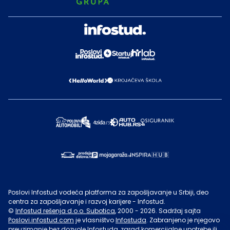
Poslovi Infostud vodeća platforma za zapošljavanje u Srbiji, deo
centra za zapošljavanje i razvoj karijere - Infostud.
©
Infostud rešenja d.o.o. Subotica
, 2000 -
2026
. Sadržaj sajta
Poslovi.infostud.com
je vlasništvo
Infostuda
. Zabranjeno je njegovo
preuzimanje bez dozvole
Infostuda
, zarad komercijalne upotrebe ili