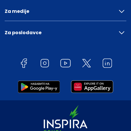
Za medije
Za poslodavce