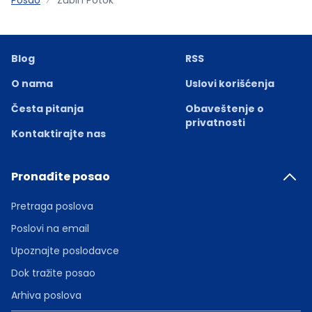
Blog
RSS
O nama
Uslovi korišćenja
Česta pitanja
Obaveštenje o
privatnosti
Kontaktirajte nas
Pronađite posao
Pretraga poslova
Poslovi na email
Upoznajte poslodavce
Dok tražite posao
Arhiva poslova