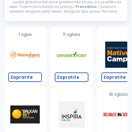
...i pratiš globalne trendove građevinske struke, ovo je prilika za
tebe. Tražimo kandidata za poziciju:
Prevodilac
/ poslovni
asistent (engleski jezik) Mesto: Beograd Opis posla: Pismeno
prevođenje dokumentacije, dopisa, izveštaja i druge
poslovne...
1 oglas
11 oglasa
Zapratite
Zapratite
Zapratite
18 oglasa