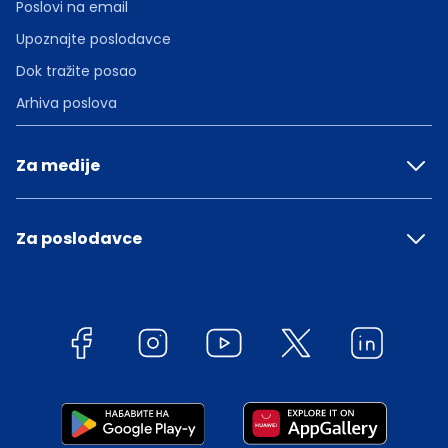
Poslovi na email
Upoznajte poslodavce
Dok tražite posao
Arhiva poslova
Za medije
Za poslodavce