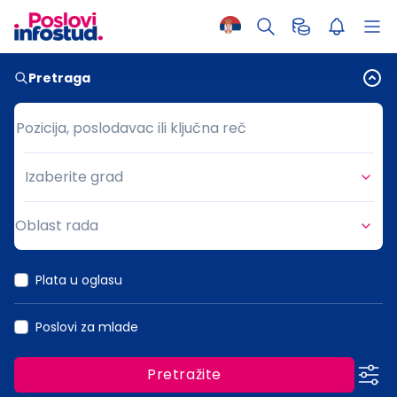
Pretraga
Pozicija, poslodavac ili ključna reč
Pozicija, poslodavac ili ključna reč
Izaberite grad
Grad
Oblast rada
Oblast rada
Plata u oglasu
Poslovi za mlade
Pretražite