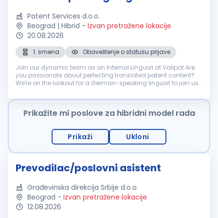
Patent Services d.o.o.
Beograd | Hibrid
-
Izvan pretražene lokacije
20.08.2026
1. smena
Obaveštenje o statusu prijave
Join our dynamic team as an Internal Linguist at Valipat Are
you passionate about perfecting translated patent content?
We're on the lookout for a German-speaking linguist to join us
in optimizing our operational workflow. Your role involves
ensuring...
Prikažite mi poslove za hibridni model rada
Prikaži
Ukloni
Prevodilac/poslovni asistent
Građevinska direkcija Srbije d.o.o.
Beograd
-
Izvan pretražene lokacije
12.08.2026