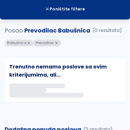
Poništite filtere
Posao
Prevodilac Babušnica
(0 rezultata)
Babušnica
Prevodilac
Trenutno nemamo poslove sa ovim
kriterijumima, ali...
Ako sačuvate ovu pretragu, obavestićemo vas putem 
uvajte pretragu
Dodatna ponuda poslova
(2 rezultata)