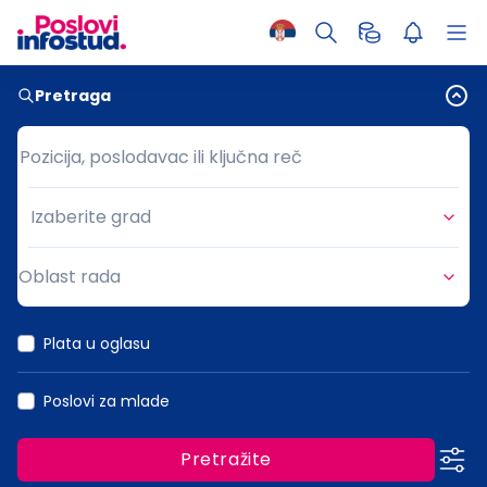
Pretraga
Pozicija, poslodavac ili ključna reč
Pozicija, poslodavac ili ključna reč
Izaberite grad
Grad
Oblast rada
Oblast rada
Plata u oglasu
Poslovi za mlade
Pretražite