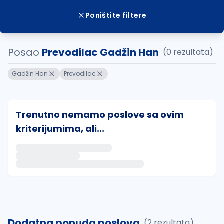
Poništite filtere
Posao
Prevodilac Gadžin Han
(0 rezultata)
Gadžin Han
Prevodilac
Trenutno nemamo poslove sa ovim
kriterijumima, ali...
Ako sačuvate ovu pretragu, obavestićemo vas putem 
uvajte pretragu
Dodatna ponuda poslova
(2 rezultata)