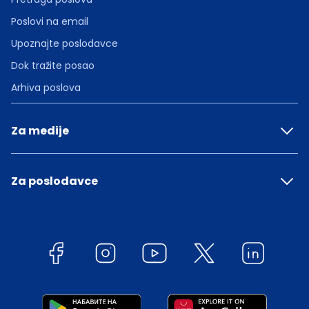
Poslovi na email
Upoznajte poslodavce
Dok tražite posao
Arhiva poslova
Za medije
Za poslodavce