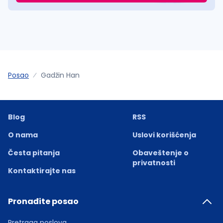
Posao
Gadžin Han
Blog
RSS
O nama
Uslovi korišćenja
Česta pitanja
Obaveštenje o
privatnosti
Kontaktirajte nas
Pronađite posao
Pretraga poslova