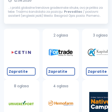
12.08.2026
...i pratiš globalne trendove građevinske struke, ovo je prilika za
tebe. Tražimo kandidata za poziciju:
Prevodilac
/ poslovni
asistent (engleski jezik) Mesto: Beograd Opis posla: Pismeno
prevođenje dokumentacije, dopisa, izveštaja i druge
poslovne...
2 oglasa
3 oglasa
Zapratite
Zapratite
Zapratite
8 oglasa
4 oglasa