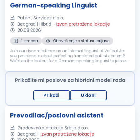
German-speaking Linguist
Patent Services d.o.o.
Beograd | Hibrid
-
Izvan pretražene lokacije
20.08.2026
1. smena
Obaveštenje o statusu prijave
Join our dynamic team as an Internal Linguist at Valipat Are
you passionate about perfecting translated patent content?
We're on the lookout for a German-speaking linguist to join us
in optimizing our operational workflow. Your role involves
ensuring...
Prikažite mi poslove za hibridni model rada
Prikaži
Ukloni
Prevodilac/poslovni asistent
Građevinska direkcija Srbije d.o.o.
Beograd
-
Izvan pretražene lokacije