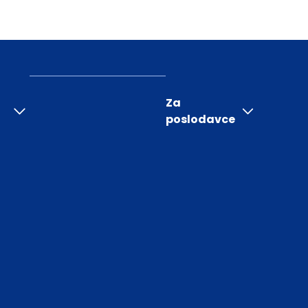
Za
poslodavce