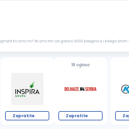
vimo jedinstvenost
ožemo rasti i razvijati se zajed...
18 oglasa
Zapratite
Zapratite
Za