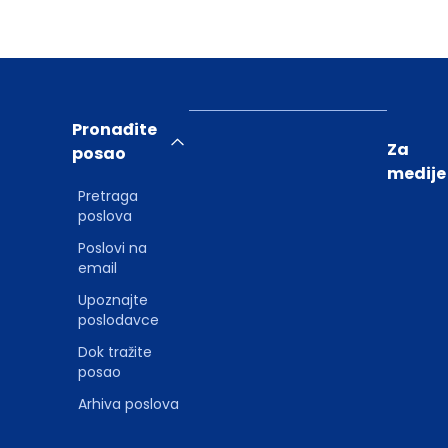
Pronađite
Za
posao
medije
Pretraga
poslova
Poslovi na
email
Upoznajte
poslodavce
Dok tražite
posao
Arhiva poslova