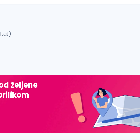
ultat)
 š, đ, ž, dž)
 od željene
prilikom