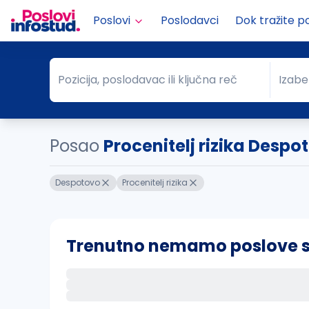
Poslovi
Poslodavci
Dok tražite p
Pozicija, poslodavac ili ključna reč
Izabe
Pozicija, poslodavac ili ključna reč
Grad
Posao
Procenitelj rizika Despo
Despotovo
Procenitelj rizika
Trenutno nemamo poslove sa 
Ako sačuvate ovu pretragu, obavestićemo va