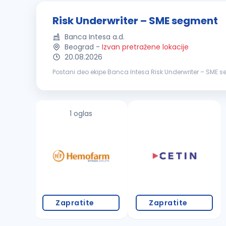
Risk Underwriter – SME segment
Banca Intesa a.d.
Beograd
-
Izvan pretražene lokacije
20.08.2026
Postani deo ekipe Banca Intesa Risk Underwriter – SME segment Ko smo mi? Mi smo tim od gotovo 3000 koleginica i kolega širom Srbije. Sla
i negujemo kulturu otvorenog feedback-a, jer samo tako m
1 oglas
Zapratite
Zapratite