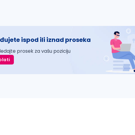
đujete ispod ili iznad proseka
ledajte prosek za vašu poziciju
plati