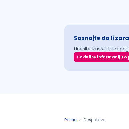
Saznajte da li zara
Unesite iznos plate i pog
Podelite informaciju o 
Posao
Despotovo