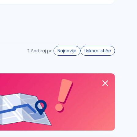
Sortiraj po:
Najnovije
Uskoro ističe