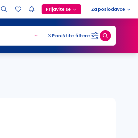
Prijavite se
Za poslodavce
Poništite filtere