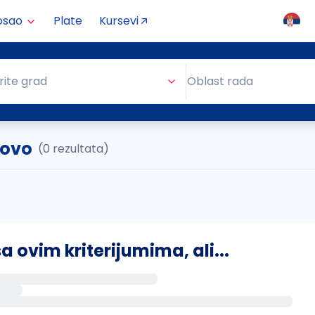
osao
Plate
Kursevi
Oblast rada
rite grad
Oblast rada
tovo
(0 rezultata)
ovim kriterijumima, ali...
s putem email-a kada se pojave novi poslovi.