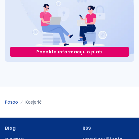
Podelite informaciju o plati
Posao
Kosjerić
Blog
RSS