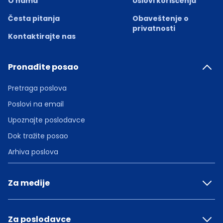
O nama
Uslovi korišćenja
Česta pitanja
Obaveštenje o
privatnosti
Kontaktirajte nas
Pronađite posao
Pretraga poslova
Poslovi na email
Upoznajte poslodavce
Dok tražite posao
Arhiva poslova
Za medije
Za poslodavce