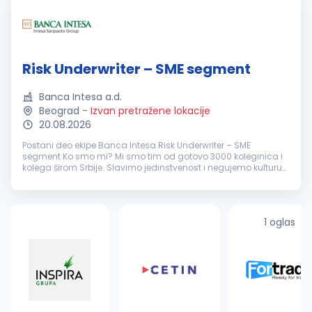
Risk Underwriter – SME segment
Banca Intesa a.d.
Beograd
-
Izvan pretražene lokacije
20.08.2026
Postani deo ekipe Banca Intesa Risk Underwriter – SME
segment Ko smo mi? Mi smo tim od gotovo 3000 koleginica i
kolega širom Srbije. Slavimo jedinstvenost i negujemo kulturu
otvorenog feedback-a, jer samo tako možemo rasti i razvijati
se zajed...
1 oglas