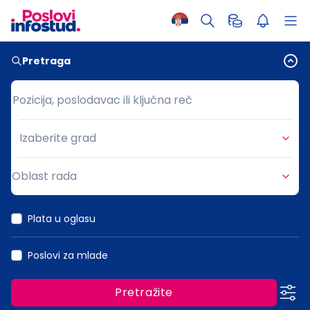
Pretraga
Pozicija, poslodavac ili ključna reč
Pozicija, poslodavac ili ključna reč
Izaberite grad
Grad
Oblast rada
Oblast rada
Plata u oglasu
Poslovi za mlade
Pretražite