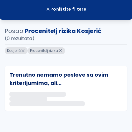
Poništite filtere
Posao
Procenitelj rizika Kosjerić
(0 rezultata)
Kosjerić
Procenitelj rizika
Trenutno nemamo poslove sa ovim
kriterijumima, ali...
Ako sačuvate ovu pretragu, obavestićemo vas putem 
uvajte pretragu