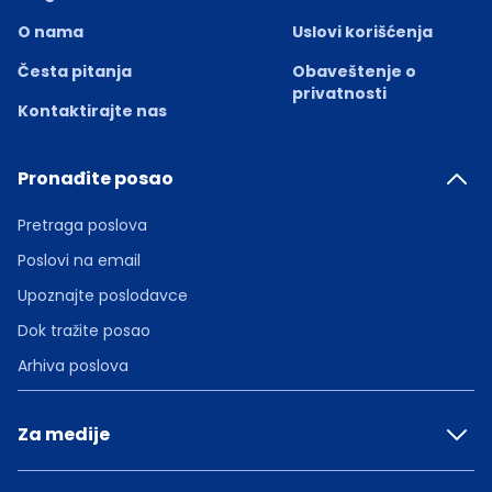
O nama
Uslovi korišćenja
Česta pitanja
Obaveštenje o
privatnosti
Kontaktirajte nas
Pronađite posao
Pretraga poslova
Poslovi na email
Upoznajte poslodavce
Dok tražite posao
Arhiva poslova
Za medije