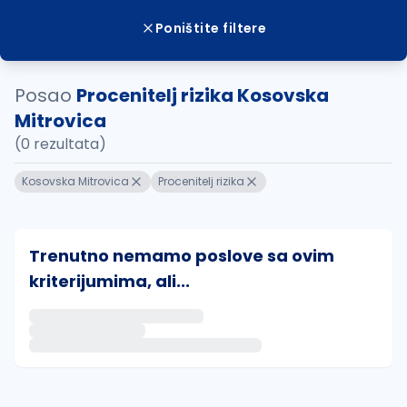
Poništite filtere
Posao
Procenitelj rizika Kosovska
Mitrovica
(0 rezultata)
Kosovska Mitrovica
Procenitelj rizika
Trenutno nemamo poslove sa ovim
kriterijumima, ali...
Ako sačuvate ovu pretragu, obavestićemo vas putem 