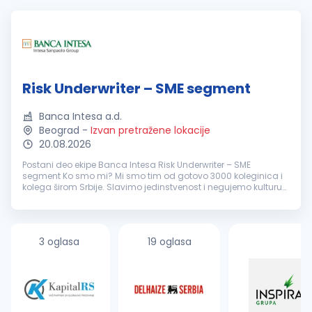
Risk Underwriter – SME segment
Banca Intesa a.d.
Beograd
-
Izvan pretražene lokacije
20.08.2026
Postani deo ekipe Banca Intesa Risk Underwriter – SME
segment Ko smo mi? Mi smo tim od gotovo 3000 koleginica i
kolega širom Srbije. Slavimo jedinstvenost i negujemo kulturu
otvorenog feedback-a, jer samo tako možemo rasti i razvijati
se zajed...
3 oglasa
19 oglasa