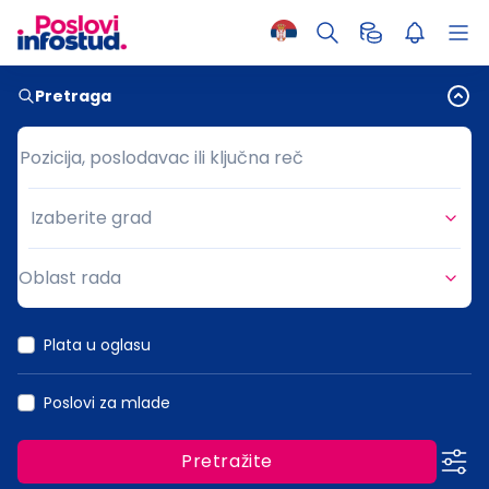
Pretraga
Pozicija, poslodavac ili ključna reč
Pozicija, poslodavac ili ključna reč
Izaberite grad
Grad
Oblast rada
Oblast rada
Plata u oglasu
Poslovi za mlade
Pretražite