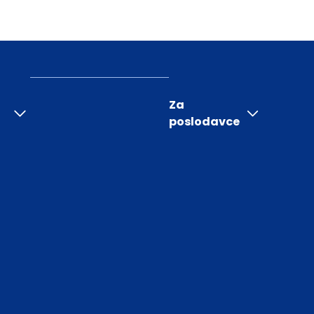
Za
poslodavce