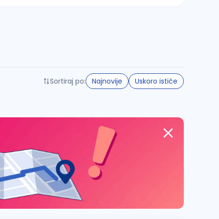
Sortiraj po:
Najnovije
Uskoro ističe