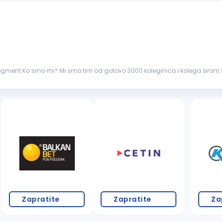
vimo jedinstvenost
ožemo rasti i razvijati se zajed...
Zapratite
Zapratite
Za