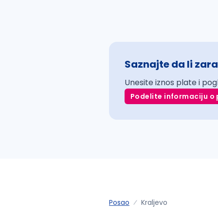
Saznajte da li zara
Unesite iznos plate i pog
Podelite informaciju o 
Posao
Kraljevo