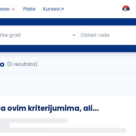
osao
Plate
Kursevi
Oblast rada
rite grad
Oblast rada
vo
(0 rezultata)
ovim kriterijumima, ali...
s putem email-a kada se pojave novi poslovi.