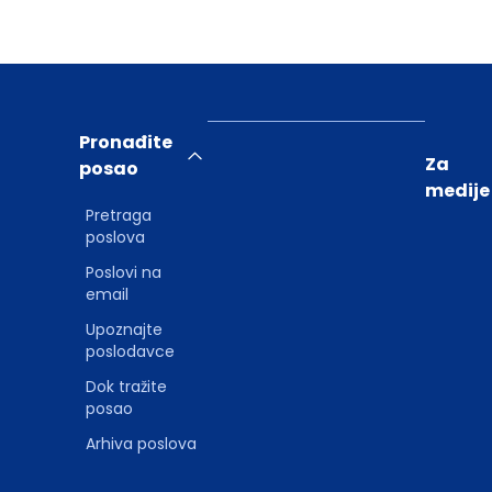
Pronađite
Za
posao
medije
Pretraga
poslova
Poslovi na
email
Upoznajte
poslodavce
Dok tražite
posao
Arhiva poslova