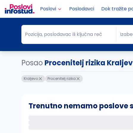
Poslovi
Poslodavci
Dok tražite p
Pozicija, poslodavac ili ključna reč
Izabe
Pozicija, poslodavac ili ključna reč
Grad
Posao
Procenitelj rizika Kralje
Kraljevo
Procenitelj rizika
Trenutno nemamo poslove sa 
Ako sačuvate ovu pretragu, obavestićemo va