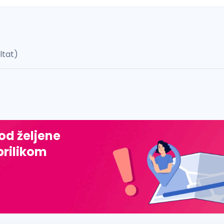
ultat)
 š, đ, ž, dž)
 od željene
prilikom