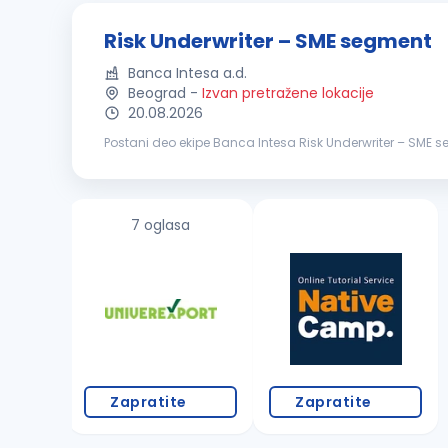
Risk Underwriter – SME segment
Banca Intesa a.d.
Beograd
-
Izvan pretražene lokacije
20.08.2026
Postani deo ekipe Banca Intesa Risk Underwriter – SME segment Ko smo mi? Mi smo tim od gotovo 3000 koleginica i kolega širom Srbije. Sla
i negujemo kulturu otvorenog feedback-a, jer samo tako m
7 oglasa
Zapratite
Zapratite