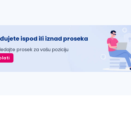
đujete ispod ili iznad proseka
ledajte prosek za vašu poziciju
plati