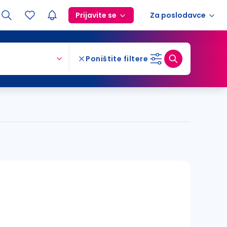
Prijavite se
Za poslodavce
Poništite filtere