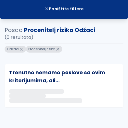
Poništite filtere
Posao
Procenitelj rizika Odžaci
(0 rezultata)
Odžaci
Procenitelj rizika
Trenutno nemamo poslove sa ovim
kriterijumima, ali...
Ako sačuvate ovu pretragu, obavestićemo vas putem 
uvajte pretragu