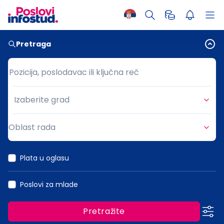
Pretraga
Pozicija, poslodavac ili ključna reč
Pozicija, poslodavac ili ključna reč
Izaberite grad
Grad
Oblast rada
Oblast rada
Plata u oglasu
Poslovi za mlade
Pretražite