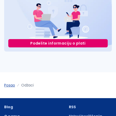
Podelite informaciju o plati
Posao
Odžaci
Blog
RSS