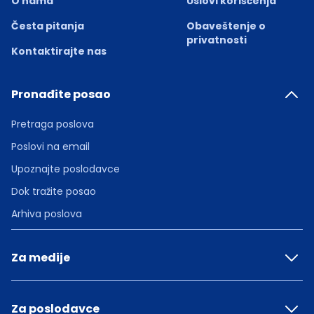
O nama
Uslovi korišćenja
Česta pitanja
Obaveštenje o
privatnosti
Kontaktirajte nas
Pronađite posao
Pretraga poslova
Poslovi na email
Upoznajte poslodavce
Dok tražite posao
Arhiva poslova
Za medije
Za poslodavce