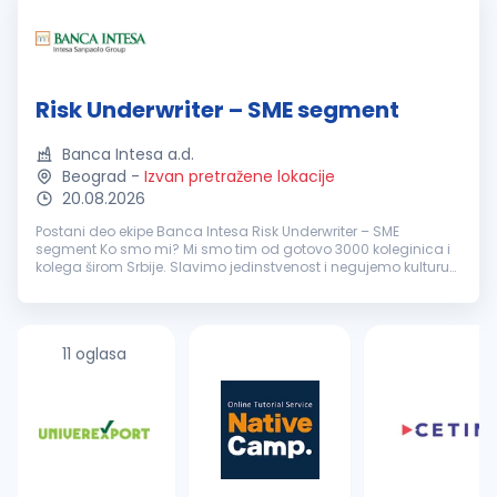
Risk Underwriter – SME segment
Banca Intesa a.d.
Beograd
-
Izvan pretražene lokacije
20.08.2026
Postani deo ekipe Banca Intesa Risk Underwriter – SME
segment Ko smo mi? Mi smo tim od gotovo 3000 koleginica i
kolega širom Srbije. Slavimo jedinstvenost i negujemo kulturu
otvorenog feedback-a, jer samo tako možemo rasti i razvijati
se zajed...
11 oglasa