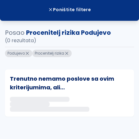
Poništite filtere
Posao
Procenitelj rizika Podujevo
(0 rezultata)
Podujevo
Procenitelj rizika
Trenutno nemamo poslove sa ovim
kriterijumima, ali...
Ako sačuvate ovu pretragu, obavestićemo vas putem 
uvajte pretragu