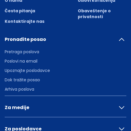
O nama
Uslovi korišćenja
Česta pitanja
Obaveštenje o
privatnosti
Kontaktirajte nas
Pronađite posao
Pretraga poslova
Poslovi na email
Upoznajte poslodavce
Dok tražite posao
Arhiva poslova
Za medije
Za poslodavce