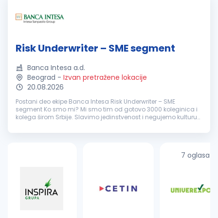
Risk Underwriter – SME segment
Banca Intesa a.d.
Beograd
-
Izvan pretražene lokacije
20.08.2026
Postani deo ekipe Banca Intesa Risk Underwriter – SME
segment Ko smo mi? Mi smo tim od gotovo 3000 koleginica i
kolega širom Srbije. Slavimo jedinstvenost i negujemo kulturu
otvorenog feedback-a, jer samo tako možemo rasti i razvijati
se zajed...
7 oglasa