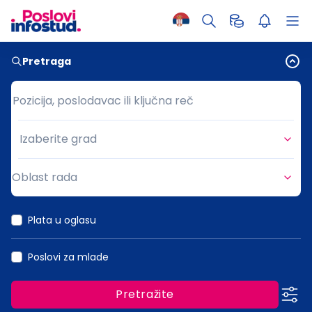
Pretraga
Pozicija, poslodavac ili ključna reč
Pozicija, poslodavac ili ključna reč
Izaberite grad
Grad
Oblast rada
Oblast rada
Plata u oglasu
Poslovi za mlade
Pretražite