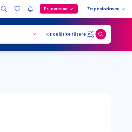
Prijavite se
Za poslodavce
Poništite filtere