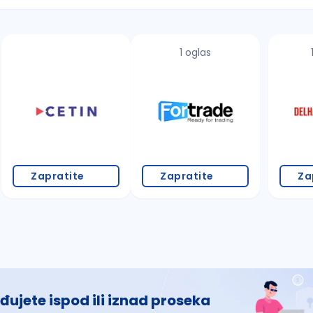
1 oglas
 š, đ, ž, dž)
Zapratite
Zapratite
Za
đujete ispod ili iznad proseka