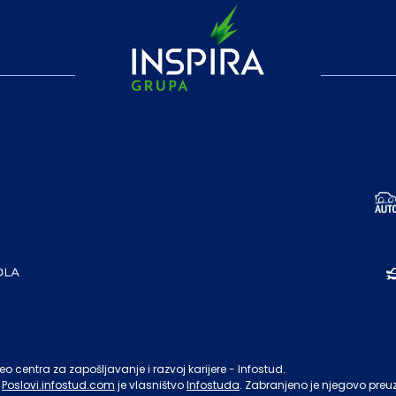
o centra za zapošljavanje i razvoj karijere - Infostud.
Poslovi.infostud.com
je vlasništvo
Infostuda
. Zabranjeno je njegovo preu