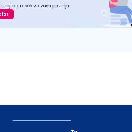
ledajte prosek za vašu poziciju
plati
Za