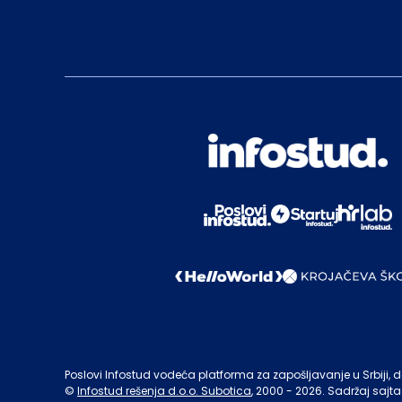
Poslovi Infostud vodeća platforma za zapošljavanje u Srbiji, de
©
Infostud rešenja d.o.o. Subotica
, 2000 -
2026
. Sadržaj sajta