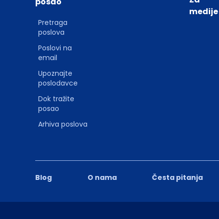
posao
medije
Pretraga
poslova
Poslovi na
email
Upoznajte
poslodavce
Dok tražite
posao
Arhiva poslova
Blog
O nama
Česta pitanja