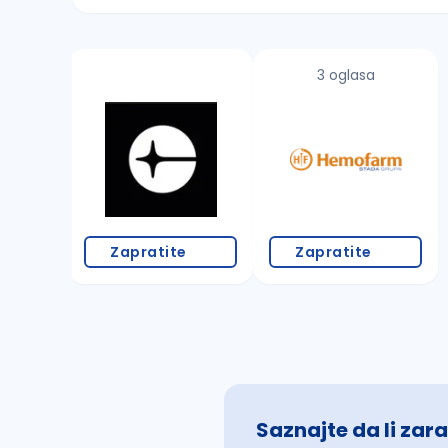
Sačuvajte pretragu
3 oglasa
Takođe možete da:
proverite pravopisne greške (koristite č, ć,
povećajte radijus za odabrani grad
promenite odabrane filtere pretrage
Zapratite
Zapratite
Saznajte da li zara