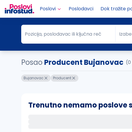
Poslovi
Poslodavci
Dok tražite p
Pozicija, poslodavac ili ključna reč
Izabe
Pozicija, poslodavac ili ključna reč
Grad
Posao
Producent Bujanovac
(0
Bujanovac
Producent
Trenutno nemamo poslove sa 
Ako sačuvate ovu pretragu, obavestićemo va