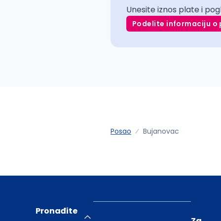
Unesite iznos plate i pog
Podelite informaciju o 
Posao
Bujanovac
Pronađite
Za