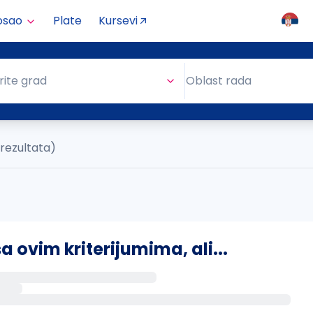
osao
Plate
Kursevi
Oblast rada
rite grad
Oblast rada
 rezultata)
ovim kriterijumima, ali...
s putem email-a kada se pojave novi poslovi.