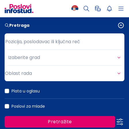
Pretraga
Pozicija, poslodavac ili ključna reč
Pozicija, poslodavac ili ključna reč
Izaberite grad
Grad
Oblast rada
Oblast rada
Plata u oglasu
Poslovi za mlade
Pretražite