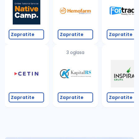
Takođe možete da:
proverite pravopisne greške (koristite č, ć, š, đ, ž,
povećajte radijus za odabrani grad
promenite odabrane filtere pretrage
Zapratite
Zapratite
Zapratite
3 oglasa
Zapratite
Zapratite
Zapratite