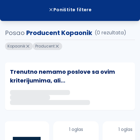
Poništite filtere
Posao
Producent Kopaonik
(0 rezultata)
Kopaonik
Producent
Trenutno nemamo poslove sa ovim
kriterijumima, ali...
Ako sačuvate ovu pretragu, obavestićemo vas putem 
uvajte pretragu
1 oglas
1 oglas