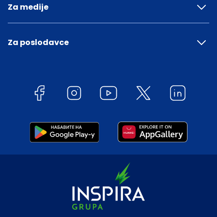
Za medije
Za poslodavce