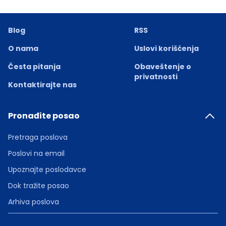
Blog
RSS
O nama
Uslovi korišćenja
Česta pitanja
Obaveštenje o
privatnosti
Kontaktirajte nas
Pronađite posao
Pretraga poslova
Poslovi na email
Upoznajte poslodavce
Dok tražite posao
Arhiva poslova