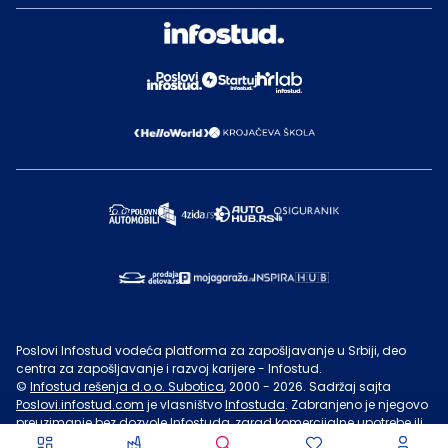
Poslovi Infostud vodeća platforma za zapošljavanje u Srbiji, deo
centra za zapošljavanje i razvoj karijere - Infostud.
©
Infostud rešenja d.o.o. Subotica
, 2000 -
2026
. Sadržaj sajta
Poslovi.infostud.com
je vlasništvo
Infostuda
. Zabranjeno je njegovo
preuzimanje bez dozvole
Infostuda
, zarad komercijalne upotrebe ili
u druge svrhe, osim za lične potrebe posetilaca sajta.
Uslovi