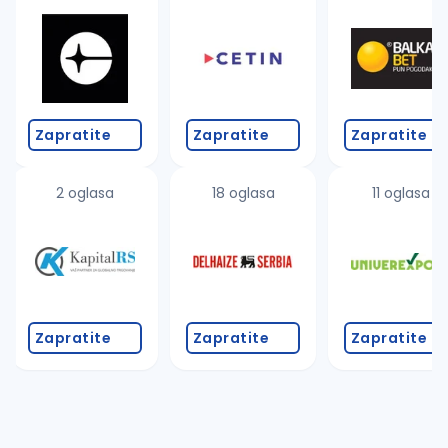
Takođe možete da:
proverite pravopisne greške (koristite č, ć, š, đ, ž,
povećajte radijus za odabrani grad
promenite odabrane filtere pretrage
Zapratite
Zapratite
Zapratite
2 oglasa
18 oglasa
11 oglasa
Zapratite
Zapratite
Zapratite