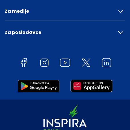
Za medije
Za poslodavce