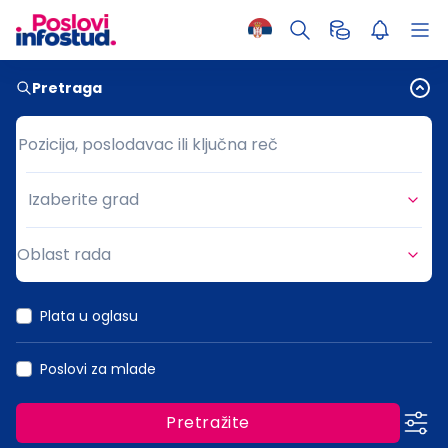
Pretraga
Pozicija, poslodavac ili ključna reč
Pozicija, poslodavac ili ključna reč
Izaberite grad
Grad
Oblast rada
Oblast rada
Plata u oglasu
Poslovi za mlade
Pretražite