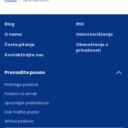
Blog
RSS
O nama
Uslovi korišćenja
Česta pitanja
Obaveštenje o
privatnosti
Kontaktirajte nas
Pronađite posao
Pretraga poslova
Poslovi na email
Upoznajte poslodavce
Dok tražite posao
Arhiva poslova