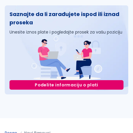
Saznajte da li zarađujete ispod ili iznad
proseka
Unesite iznos plate i pogledajte prosek za vašu poziciju
Podelite informaciju o plati
Posao
Novi Banovci