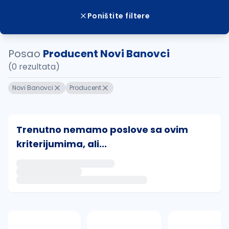
Poništite filtere
Posao
Producent Novi Banovci
(0 rezultata)
Novi Banovci
Producent
Trenutno nemamo poslove sa ovim
kriterijumima, ali...
Ako sačuvate ovu pretragu, obavestićemo vas putem 
uvajte pretragu