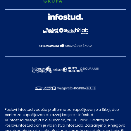
Poslovi Infostud vodeća platforma za zapošljavanje u Srbiji, deo
centra za zapošljavanje i razvoj karijere - Infostud.
©
Infostud rešenja d.o.o. Subotica
, 2000 -
2026
. Sadržaj sajta
Poslovi.infostud.com
je vlasništvo
Infostuda
. Zabranjeno je njegovo
preuzimanje bez dozvole
Infostuda
, zarad komercijalne upotrebe ili