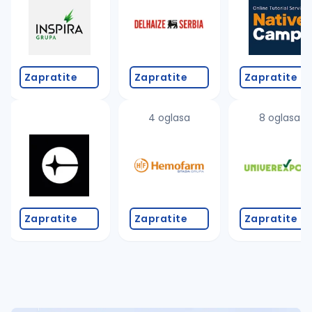
Takođe možete da:
proverite pravopisne greške (koristite č, ć, š, đ, ž,
povećajte radijus za odabrani grad
promenite odabrane filtere pretrage
Zapratite
Zapratite
Zapratite
4 oglasa
8 oglasa
Zapratite
Zapratite
Zapratite