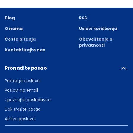
Blog
RSS
O nama
Uslovi korišćenja
Česta pitanja
Obaveštenje o
privatnosti
Kontaktirajte nas
Pronađite posao
Pretraga poslova
Poslovi na email
Upoznajte poslodavce
Dok tražite posao
Arhiva poslova