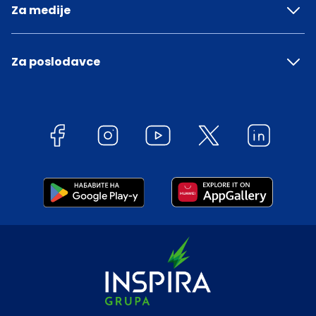
Za medije
Za poslodavce