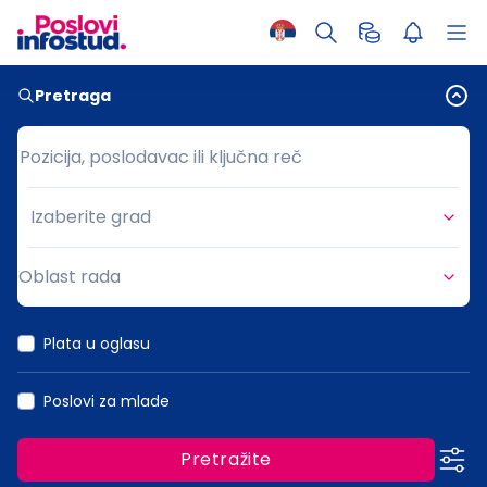
Pretraga
Pozicija, poslodavac ili ključna reč
Pozicija, poslodavac ili ključna reč
Izaberite grad
Grad
Oblast rada
Oblast rada
Plata u oglasu
Poslovi za mlade
Pretražite