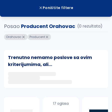
Poništite filtere
Posao
Producent Orahovac
(0 rezultata)
Orahovac
Producent
Trenutno nemamo poslove sa ovim
kriterijumima, ali...
Ako sačuvate ovu pretragu, obavestićemo vas putem 
uvajte pretragu
17 oglasa