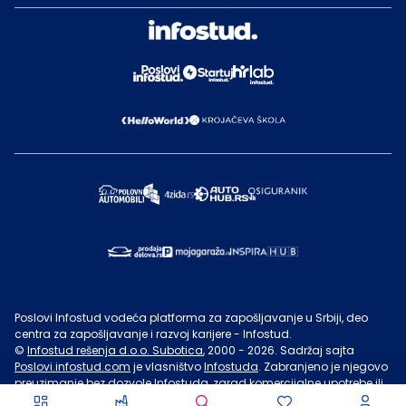
Poslovi Infostud vodeća platforma za zapošljavanje u Srbiji, deo
centra za zapošljavanje i razvoj karijere - Infostud.
©
Infostud rešenja d.o.o. Subotica
, 2000 -
2026
. Sadržaj sajta
Poslovi.infostud.com
je vlasništvo
Infostuda
. Zabranjeno je njegovo
preuzimanje bez dozvole
Infostuda
, zarad komercijalne upotrebe ili
u druge svrhe, osim za lične potrebe posetilaca sajta.
Uslovi