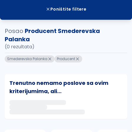
Poništite filtere
Posao
Producent Smederevska
Palanka
(0 rezultata)
Smederevska Palanka
Producent
Trenutno nemamo poslove sa ovim
kriterijumima, ali...
Ako sačuvate ovu pretragu, obavestićemo vas putem 