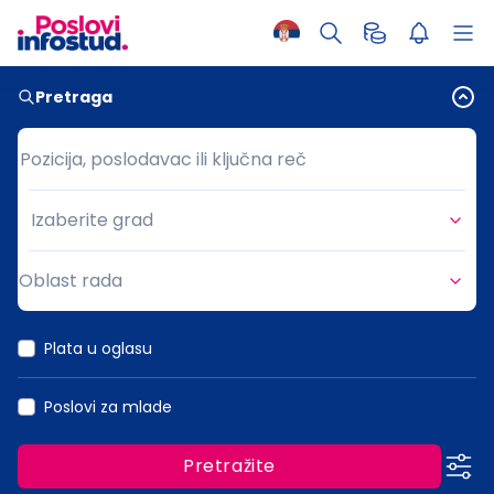
Pretraga
Pozicija, poslodavac ili ključna reč
Pozicija, poslodavac ili ključna reč
Izaberite grad
Grad
Oblast rada
Oblast rada
Plata u oglasu
Poslovi za mlade
Pretražite