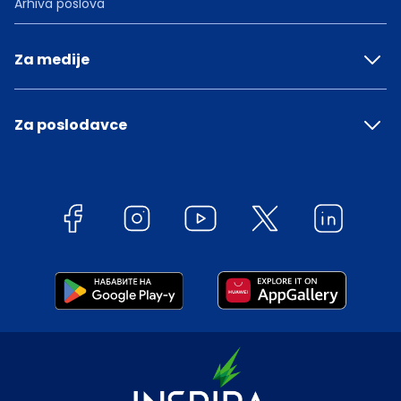
Arhiva poslova
Za medije
Za poslodavce