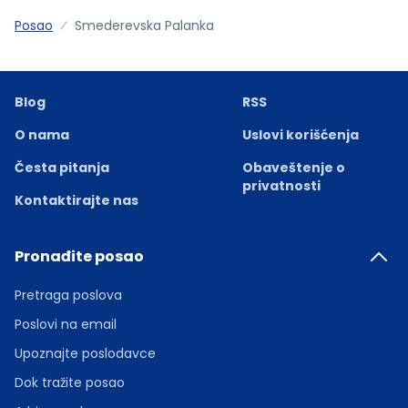
Posao
Smederevska Palanka
Blog
RSS
O nama
Uslovi korišćenja
Česta pitanja
Obaveštenje o
privatnosti
Kontaktirajte nas
Pronađite posao
Pretraga poslova
Poslovi na email
Upoznajte poslodavce
Dok tražite posao