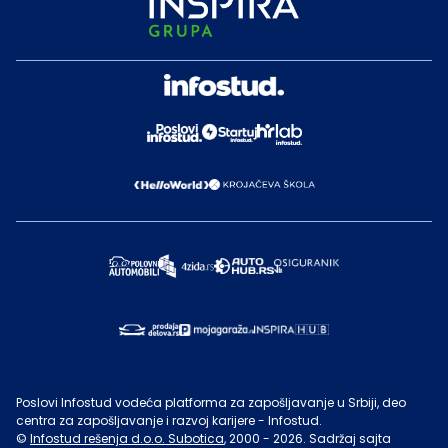
Poslovi Infostud vodeća platforma za zapošljavanje u Srbiji, deo
centra za zapošljavanje i razvoj karijere - Infostud.
©
Infostud rešenja d.o.o. Subotica
, 2000 -
2026
. Sadržaj sajta