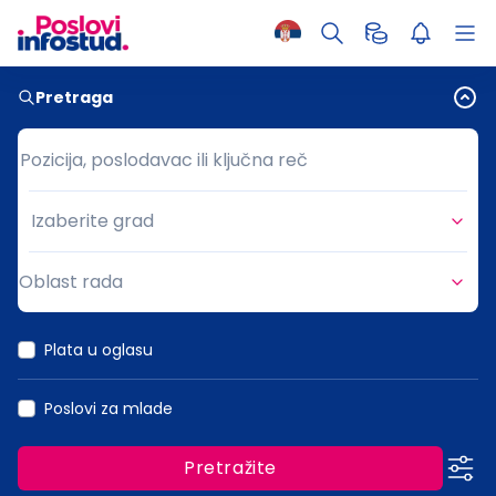
Pretraga
Pozicija, poslodavac ili ključna reč
Pozicija, poslodavac ili ključna reč
Izaberite grad
Grad
Oblast rada
Oblast rada
Plata u oglasu
Poslovi za mlade
Pretražite