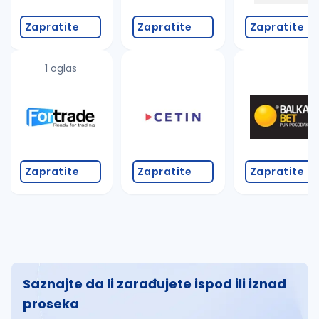
Zapratite
Zapratite
Zapratite
1 oglas
Zapratite
Zapratite
Zapratite
Saznajte da li zarađujete ispod ili iznad
proseka