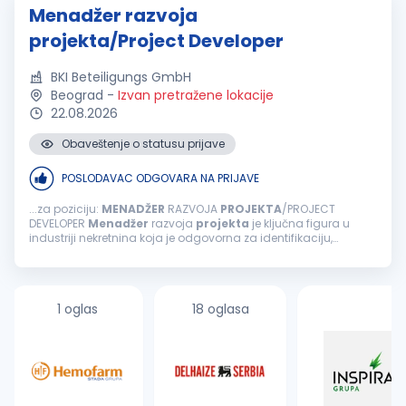
Menadžer razvoja
projekta/Project Developer
BKI Beteiligungs GmbH
Beograd
-
Izvan pretražene lokacije
22.08.2026
Obaveštenje o statusu prijave
POSLODAVAC ODGOVARA NA PRIJAVE
...za poziciju:
MENADŽER
RAZVOJA
PROJEKTA
/PROJECT
DEVELOPER
Menadžer
razvoja
projekta
je ključna figura u
industriji nekretnina koja je odgovorna za identifikaciju,
planiranje, finansiranje i implementaciju projekata nekretnina.
Odgovornosti mogu varirati...
1 oglas
18 oglasa