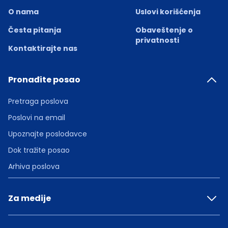
O nama
Uslovi korišćenja
Česta pitanja
Obaveštenje o
privatnosti
Kontaktirajte nas
Pronađite posao
Pretraga poslova
Poslovi na email
Upoznajte poslodavce
Dok tražite posao
Arhiva poslova
Za medije