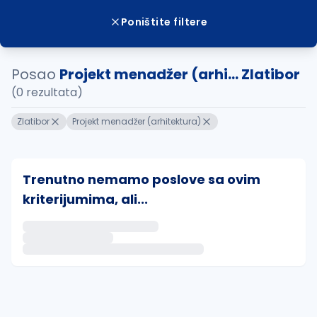
Poništite filtere
Posao
Projekt menadžer (arhi... Zlatibor
(0 rezultata)
Zlatibor
Projekt menadžer (arhitektura)
Trenutno nemamo poslove sa ovim
kriterijumima, ali...
Ako sačuvate ovu pretragu, obavestićemo vas putem 
uvajte pretragu