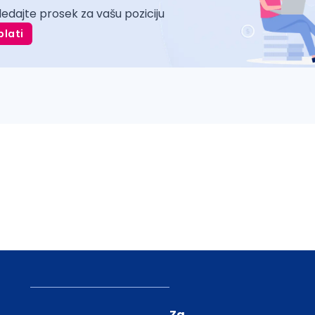
ledajte prosek za vašu poziciju
plati
Za