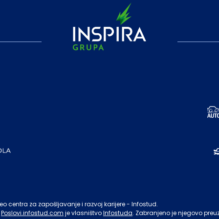
o centra za zapošljavanje i razvoj karijere - Infostud.
Poslovi.infostud.com
je vlasništvo
Infostuda
. Zabranjeno je njegovo preu