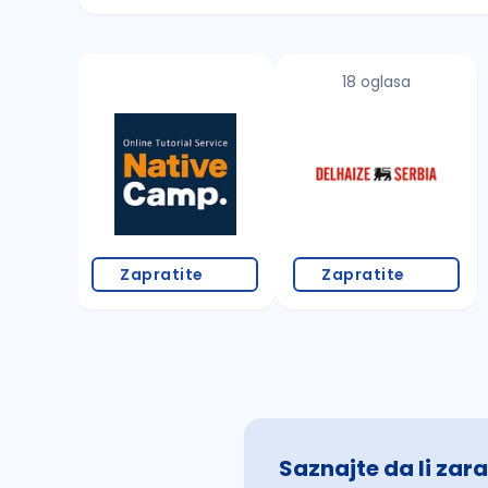
Sačuvajte pretragu
18 oglasa
Takođe možete da:
proverite pravopisne greške (koristite č, ć,
povećajte radijus za odabrani grad
promenite odabrane filtere pretrage
Zapratite
Zapratite
Saznajte da li zara