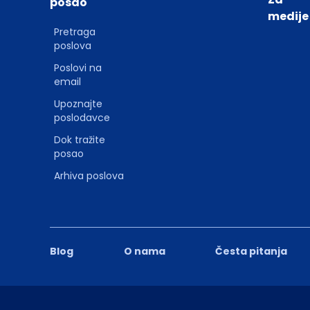
posao
medije
Pretraga
poslova
Poslovi na
email
Upoznajte
poslodavce
Dok tražite
posao
Arhiva poslova
Blog
O nama
Česta pitanja