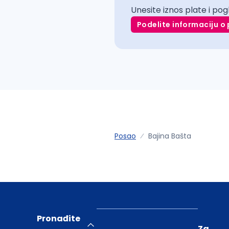
Unesite iznos plate i pog
Podelite informaciju o 
Posao
Bajina Bašta
Pronađite
Za