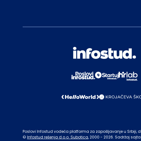
Poslovi Infostud vodeća platforma za zapošljavanje u Srbiji, de
©
Infostud rešenja d.o.o. Subotica
, 2000 -
2026
. Sadržaj sajta