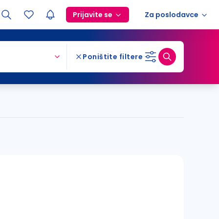
Prijavite se
Za poslodavce
Poništite filtere