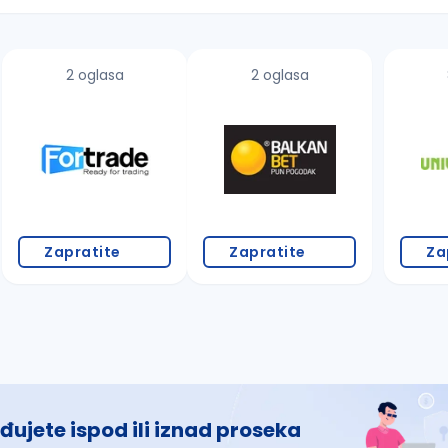
2 oglasa
2 oglasa
 š, đ, ž, dž)
Zapratite
Zapratite
Za
đujete ispod ili iznad proseka