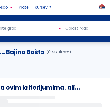
osao
Plate
Kursevi
Oblast rada
rite grad
Oblast rada
.. Bajina Bašta
(0 rezultata)
ovim kriterijumima, ali...
s putem email-a kada se pojave novi poslovi.