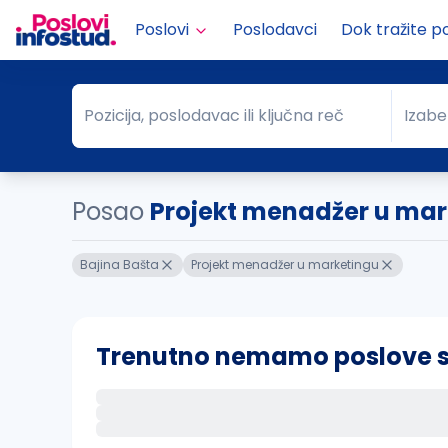
Poslovi
Poslodavci
Dok tražite p
Pozicija, poslodavac ili ključna reč
Izabe
Pozicija, poslodavac ili ključna reč
Grad
Posao
Projekt menadžer u mar.
Bajina Bašta
Projekt menadžer u marketingu
Trenutno nemamo poslove sa 
Ako sačuvate ovu pretragu, obavestićemo va