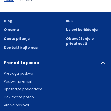
Blog
RSS
O nama
Uslovi korišćenja
Česta pitanja
Obaveštenje o
privatnosti
Kontaktirajte nas
Pronađite posao
Pretraga poslova
Poslovi na email
Upoznajte poslodavce
Dok tražite posao
Arhiva poslova