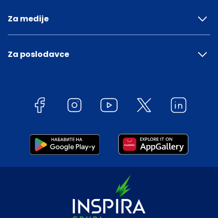
Za medije
Za poslodavce