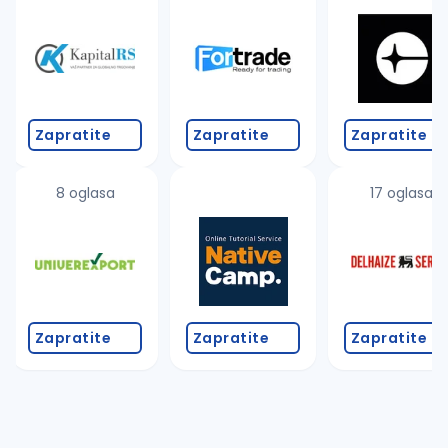
Takođe možete da:
proverite pravopisne greške (koristite č, ć, š, đ, ž,
povećajte radijus za odabrani grad
promenite odabrane filtere pretrage
Zapratite
Zapratite
Zapratite
8 oglasa
17 oglasa
Zapratite
Zapratite
Zapratite