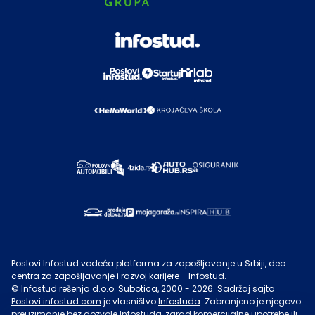
Poslovi Infostud vodeća platforma za zapošljavanje u Srbiji, deo
centra za zapošljavanje i razvoj karijere - Infostud.
©
Infostud rešenja d.o.o. Subotica
, 2000 -
2026
. Sadržaj sajta
Poslovi.infostud.com
je vlasništvo
Infostuda
. Zabranjeno je njegovo
preuzimanje bez dozvole
Infostuda
, zarad komercijalne upotrebe ili