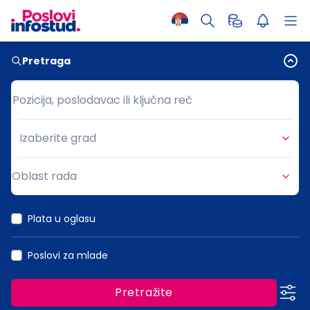
Pretraga
Pozicija, poslodavac ili ključna reč
Pozicija, poslodavac ili ključna reč
Izaberite grad
Grad
Oblast rada
Oblast rada
Plata u oglasu
Poslovi za mlade
Pretražite