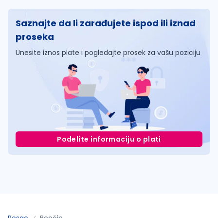
Saznajte da li zarađujete ispod ili iznad
proseka
Unesite iznos plate i pogledajte prosek za vašu poziciju
Podelite informaciju o plati
Posao
Beočin