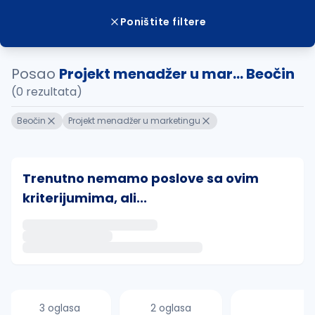
Poništite filtere
Posao
Projekt menadžer u mar... Beočin
(0 rezultata)
Beočin
Projekt menadžer u marketingu
Trenutno nemamo poslove sa ovim
kriterijumima, ali...
Ako sačuvate ovu pretragu, obavestićemo vas putem 
uvajte pretragu
3 oglasa
2 oglasa