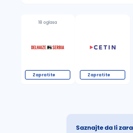
Sačuvajte pretragu
18 oglasa
Takođe možete da:
proverite pravopisne greške (koristite č, ć,
povećajte radijus za odabrani grad
promenite odabrane filtere pretrage
Zapratite
Zapratite
Saznajte da li zara