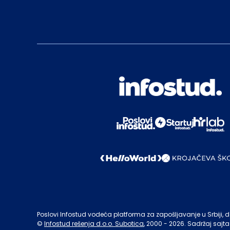
Poslovi Infostud vodeća platforma za zapošljavanje u Srbiji, de
©
Infostud rešenja d.o.o. Subotica
, 2000 -
2026
. Sadržaj sajta