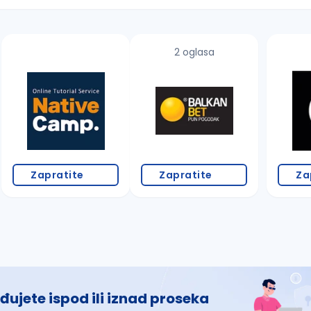
2 oglasa
 š, đ, ž, dž)
Zapratite
Zapratite
Za
đujete ispod ili iznad proseka