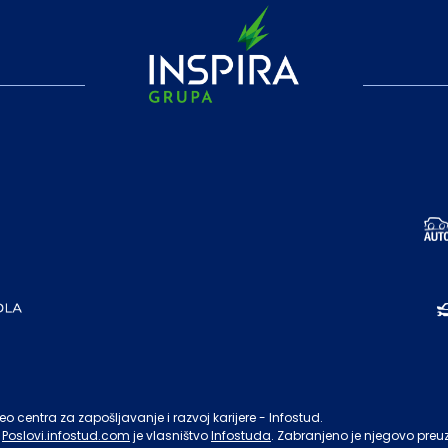
o centra za zapošljavanje i razvoj karijere - Infostud.
Poslovi.infostud.com
je vlasništvo
Infostuda
. Zabranjeno je njegovo preu