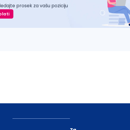
ledajte prosek za vašu poziciju
plati
Za