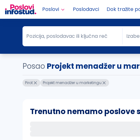
Poslovi
Poslodavci
Dok tražite p
Pozicija, poslodavac ili ključna reč
Izabe
Pozicija, poslodavac ili ključna reč
Grad
Posao
Projekt menadžer u mar..
Pirot
Projekt menadžer u marketingu
Trenutno nemamo poslove sa 
Ako sačuvate ovu pretragu, obavestićemo va