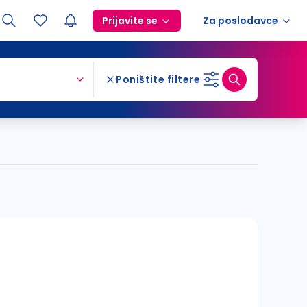
Prijavite se
Za poslodavce
Poništite filtere