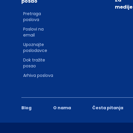
posao
medije
Pretraga
poslova
Poslovi na
email
Upoznajte
poslodavce
Dok tražite
posao
Arhiva poslova
Blog
O nama
Česta pitanja