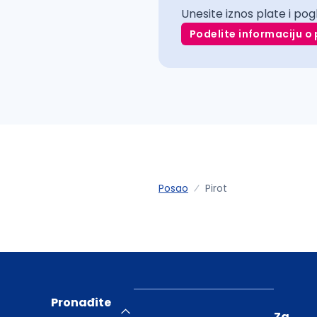
Unesite iznos plate i pog
Podelite informaciju o 
Posao
Pirot
Pronađite
Za