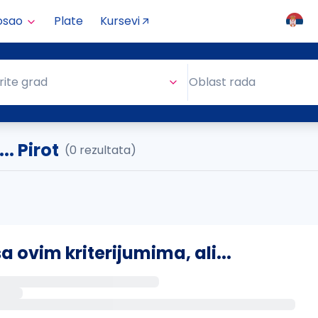
osao
Plate
Kursevi
Oblast rada
rite grad
Oblast rada
. Pirot
(0 rezultata)
ovim kriterijumima, ali...
s putem email-a kada se pojave novi poslovi.