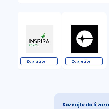
Sačuvajte pretragu
Takođe možete da:
proverite pravopisne greške (koristite č, ć,
povećajte radijus za odabrani grad
promenite odabrane filtere pretrage
Zapratite
Zapratite
Saznajte da li zara