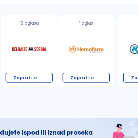
18 oglasa
1 oglas
 š, đ, ž, dž)
Zapratite
Zapratite
Za
đujete ispod ili iznad proseka