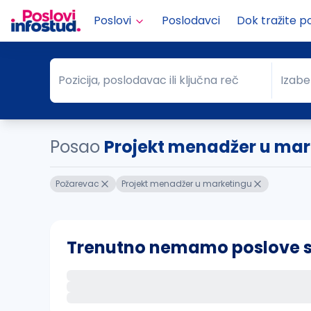
Poslovi
Poslodavci
Dok tražite p
Pozicija, poslodavac ili ključna reč
Izabe
Pozicija, poslodavac ili ključna reč
Grad
Posao
Projekt menadžer u mar
Požarevac
Projekt menadžer u marketingu
Trenutno nemamo poslove sa 
Ako sačuvate ovu pretragu, obavestićemo va