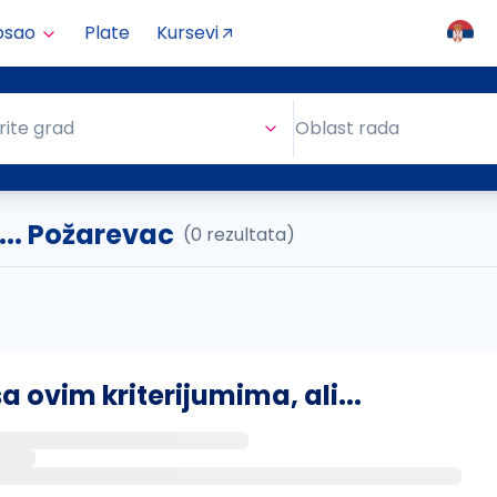
osao
Plate
Kursevi
Oblast rada
rite grad
Oblast rada
... Požarevac
(0 rezultata)
ovim kriterijumima, ali...
s putem email-a kada se pojave novi poslovi.