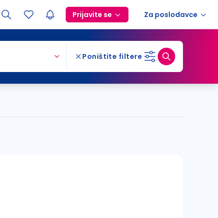
Prijavite se
Za poslodavce
Poništite filtere