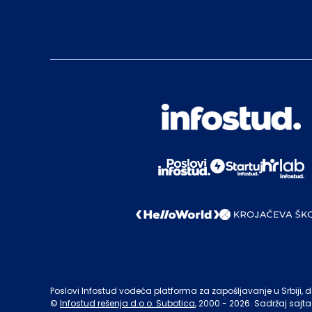
Poslovi Infostud vodeća platforma za zapošljavanje u Srbiji, de
©
Infostud rešenja d.o.o. Subotica
, 2000 -
2026
. Sadržaj sajta