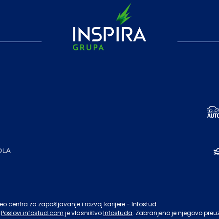
o centra za zapošljavanje i razvoj karijere - Infostud.
Poslovi.infostud.com
je vlasništvo
Infostuda
. Zabranjeno je njegovo preu