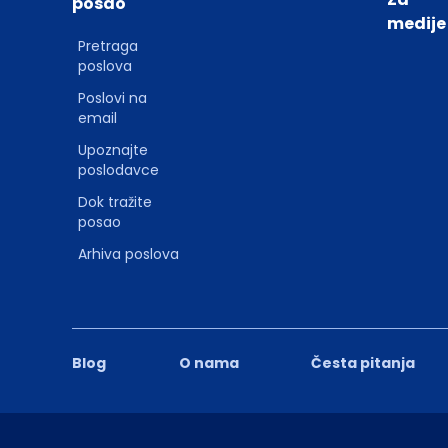
posao
medije
Pretraga
poslova
Poslovi na
email
Upoznajte
poslodavce
Dok tražite
posao
Arhiva poslova
Blog
O nama
Česta pitanja