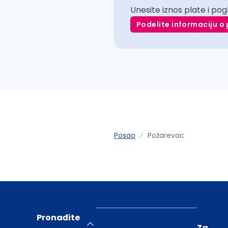
Unesite iznos plate i pog
Podelite informaciju o 
Posao
Požarevac
Pronađite
Za