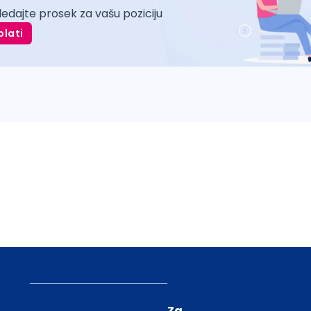
ledajte prosek za vašu poziciju
plati
Za